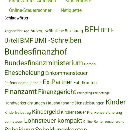
Finanzämter: Adressen
Musterbriefe
Online-Steuerrechner
Netiquette
Schlagwörter
BFH
BFH-
Außergewöhnliche Belastung
Abgabefrist
App
BMF-Schreiben
BMF
Urteil
Bundesfinanzhof
Bundesfinanzministerium
Corona
Ehescheidung
Einkommensteuer
Ex-Partner
Fahrtkosten
Entfernungspauschale
Finanzamt
Finanzgericht
Freibetrag
Freibeträge
Kinder
Handwerkerleistungen
Haushaltsnahe Dienstleistungen
Kindergeld
Kirchensteuer
Kinderfreibetrag
Krankenversicherung
Lohnsteuer kompakt
Lohnsteuer
Rentenversicherung
Online
Scheidung
Scheidungskosten