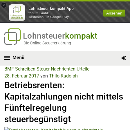
×
Lohnsteuer kompakt App
Ansehen
forium GmbH
kostenlos - In Google Play
Lohnsteuer
kompakt
Die Online-Steuererklärung
Menü
BMF-Schreiben
Steuer-Nachrichten
Urteile
28. Februar 2017
von
Thilo Rudolph
Betriebsrenten:
Kapitalzahlungen nicht mittels
Fünftelregelung
steuerbegünstigt