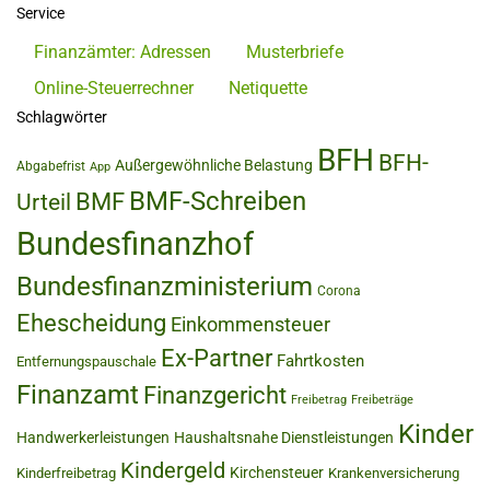
Service
Finanzämter: Adressen
Musterbriefe
Online-Steuerrechner
Netiquette
Schlagwörter
BFH
BFH-
Außergewöhnliche Belastung
Abgabefrist
App
BMF-Schreiben
BMF
Urteil
Bundesfinanzhof
Bundesfinanzministerium
Corona
Ehescheidung
Einkommensteuer
Ex-Partner
Fahrtkosten
Entfernungspauschale
Finanzamt
Finanzgericht
Freibetrag
Freibeträge
Kinder
Handwerkerleistungen
Haushaltsnahe Dienstleistungen
Kindergeld
Kirchensteuer
Kinderfreibetrag
Krankenversicherung