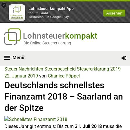
×
Lohnsteuer kompakt App
Ansehen
forium GmbH
kostenlos - In Google Play
Lohnsteuer
kompakt
Die Online-Steuererklärung
Menü
Steuer-Nachrichten
Steuerbescheid
Steuererklärung 2019
22. Januar 2019
von
Chanice Pöppel
Deutschlands schnellstes
Finanzamt 2018 – Saarland an
der Spitze
Dieses Jahr gilt erstmals: Bis zum
31. Juli 2018
muss die