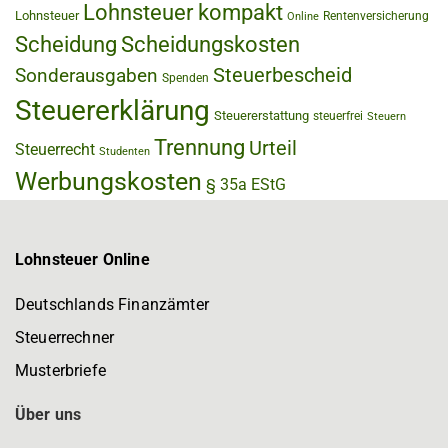
Lohnsteuer kompakt
Lohnsteuer
Rentenversicherung
Online
Scheidung
Scheidungskosten
Steuerbescheid
Sonderausgaben
Spenden
Steuererklärung
Steuererstattung
steuerfrei
Steuern
Trennung
Urteil
Steuerrecht
Studenten
Werbungskosten
§ 35a EStG
Lohnsteuer Online
Deutschlands Finanzämter
Steuerrechner
Musterbriefe
Über uns