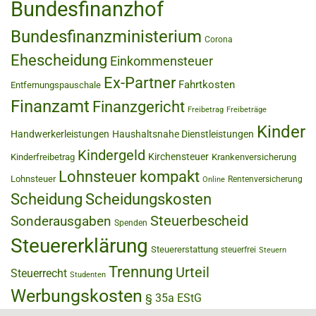
Bundesfinanzhof
Bundesfinanzministerium
Corona
Ehescheidung
Einkommensteuer
Ex-Partner
Fahrtkosten
Entfernungspauschale
Finanzamt
Finanzgericht
Freibetrag
Freibeträge
Kinder
Handwerkerleistungen
Haushaltsnahe Dienstleistungen
Kindergeld
Kirchensteuer
Kinderfreibetrag
Krankenversicherung
Lohnsteuer kompakt
Lohnsteuer
Rentenversicherung
Online
Scheidung
Scheidungskosten
Steuerbescheid
Sonderausgaben
Spenden
Steuererklärung
Steuererstattung
steuerfrei
Steuern
Trennung
Urteil
Steuerrecht
Studenten
Werbungskosten
§ 35a EStG