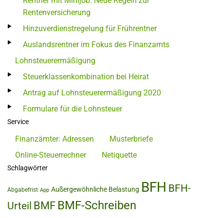
Rentner mit Minijob: Neue Regeln zur
Rentenversicherung
Hinzuverdienstregelung für Frührentner
Auslandsrentner im Fokus des Finanzamts
Lohnsteuerermäßigung
Steuerklassenkombination bei Heirat
Antrag auf Lohnsteuerermäßigung 2020
Formulare für die Lohnsteuer
Service
Finanzämter: Adressen
Musterbriefe
Online-Steuerrechner
Netiquette
Schlagwörter
BFH
BFH-
Außergewöhnliche Belastung
Abgabefrist
App
BMF-Schreiben
BMF
Urteil