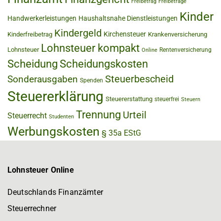
Freibetrag
Freibeträge
Kinder
Handwerkerleistungen
Haushaltsnahe Dienstleistungen
Kindergeld
Kirchensteuer
Kinderfreibetrag
Krankenversicherung
Lohnsteuer kompakt
Lohnsteuer
Rentenversicherung
Online
Scheidung
Scheidungskosten
Steuerbescheid
Sonderausgaben
Spenden
Steuererklärung
Steuererstattung
steuerfrei
Steuern
Trennung
Urteil
Steuerrecht
Studenten
Werbungskosten
§ 35a EStG
Lohnsteuer Online
Deutschlands Finanzämter
Steuerrechner