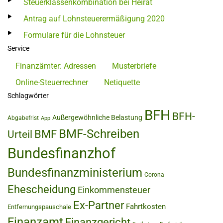
Steuerklassenkombination bei Heirat
Antrag auf Lohnsteuerermäßigung 2020
Formulare für die Lohnsteuer
Service
Finanzämter: Adressen
Musterbriefe
Online-Steuerrechner
Netiquette
Schlagwörter
BFH
BFH-
Außergewöhnliche Belastung
Abgabefrist
App
BMF-Schreiben
BMF
Urteil
Bundesfinanzhof
Bundesfinanzministerium
Corona
Ehescheidung
Einkommensteuer
Ex-Partner
Fahrtkosten
Entfernungspauschale
Finanzamt
Finanzgericht