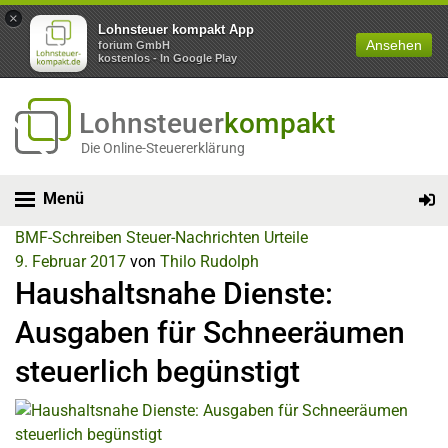
×
Lohnsteuer kompakt App
Ansehen
forium GmbH
kostenlos - In Google Play
Lohnsteuer
kompakt
Die Online-Steuererklärung
Menü
BMF-Schreiben
Steuer-Nachrichten
Urteile
9. Februar 2017
von
Thilo Rudolph
Haushaltsnahe Dienste:
Ausgaben für Schneeräumen
steuerlich begünstigt