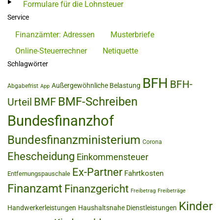
Formulare für die Lohnsteuer
Service
Finanzämter: Adressen
Musterbriefe
Online-Steuerrechner
Netiquette
Schlagwörter
BFH
BFH-
Außergewöhnliche Belastung
Abgabefrist
App
BMF-Schreiben
BMF
Urteil
Bundesfinanzhof
Bundesfinanzministerium
Corona
Ehescheidung
Einkommensteuer
Ex-Partner
Fahrtkosten
Entfernungspauschale
Finanzamt
Finanzgericht
Freibetrag
Freibeträge
Kinder
Handwerkerleistungen
Haushaltsnahe Dienstleistungen