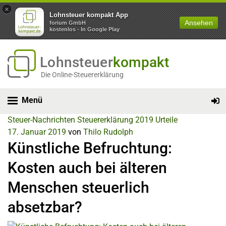
×
Lohnsteuer kompakt App
Ansehen
forium GmbH
kostenlos - In Google Play
Lohnsteuer
kompakt
Die Online-Steuererklärung
Menü
Steuer-Nachrichten
Steuererklärung 2019
Urteile
17. Januar 2019
von
Thilo Rudolph
Künstliche Befruchtung:
Kosten auch bei älteren
Menschen steuerlich
absetzbar?