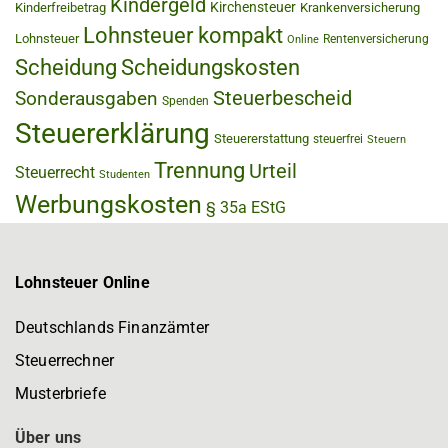
Kindergeld
Kirchensteuer
Kinderfreibetrag
Krankenversicherung
Lohnsteuer kompakt
Lohnsteuer
Rentenversicherung
Online
Scheidung
Scheidungskosten
Steuerbescheid
Sonderausgaben
Spenden
Steuererklärung
Steuererstattung
steuerfrei
Steuern
Trennung
Urteil
Steuerrecht
Studenten
Werbungskosten
§ 35a EStG
Lohnsteuer Online
Deutschlands Finanzämter
Steuerrechner
Musterbriefe
Über uns