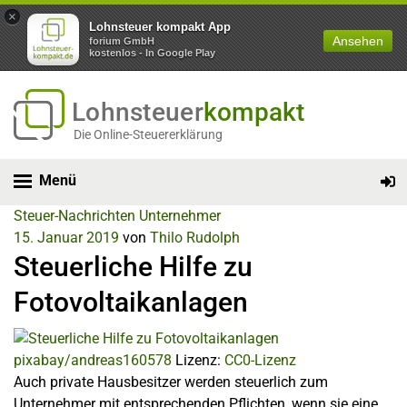
×
Lohnsteuer kompakt App
Ansehen
forium GmbH
kostenlos - In Google Play
Lohnsteuer
kompakt
Die Online-Steuererklärung
Menü
Steuer-Nachrichten
Unternehmer
15. Januar 2019
von
Thilo Rudolph
Steuerliche Hilfe zu
Fotovoltaikanlagen
pixabay/andreas160578
Lizenz:
CC0-Lizenz
Auch private Hausbesitzer werden steuerlich zum
Unternehmer mit entsprechenden Pflichten, wenn sie eine