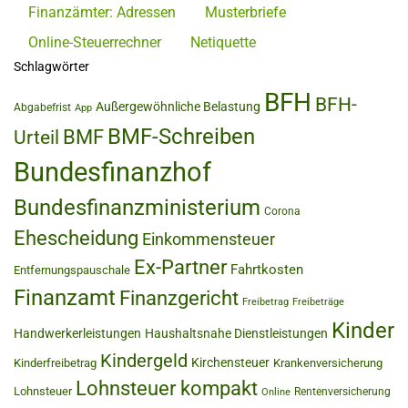
Finanzämter: Adressen
Musterbriefe
Online-Steuerrechner
Netiquette
Schlagwörter
BFH
BFH-
Außergewöhnliche Belastung
Abgabefrist
App
BMF-Schreiben
BMF
Urteil
Bundesfinanzhof
Bundesfinanzministerium
Corona
Ehescheidung
Einkommensteuer
Ex-Partner
Fahrtkosten
Entfernungspauschale
Finanzamt
Finanzgericht
Freibetrag
Freibeträge
Kinder
Handwerkerleistungen
Haushaltsnahe Dienstleistungen
Kindergeld
Kirchensteuer
Kinderfreibetrag
Krankenversicherung
Lohnsteuer kompakt
Lohnsteuer
Rentenversicherung
Online