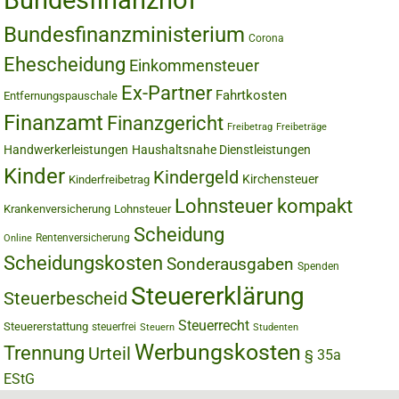
Bundesfinanzhof
Bundesfinanzministerium
Corona
Ehescheidung
Einkommensteuer
Ex-Partner
Fahrtkosten
Entfernungspauschale
Finanzamt
Finanzgericht
Freibetrag
Freibeträge
Handwerkerleistungen
Haushaltsnahe Dienstleistungen
Kinder
Kindergeld
Kirchensteuer
Kinderfreibetrag
Lohnsteuer kompakt
Krankenversicherung
Lohnsteuer
Scheidung
Rentenversicherung
Online
Scheidungskosten
Sonderausgaben
Spenden
Steuererklärung
Steuerbescheid
Steuerrecht
Steuererstattung
steuerfrei
Steuern
Studenten
Werbungskosten
Trennung
Urteil
§ 35a
EStG