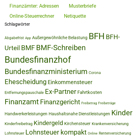
Finanzämter: Adressen
Musterbriefe
Online-Steuerrechner
Netiquette
Schlagwörter
BFH
BFH-
Außergewöhnliche Belastung
Abgabefrist
App
BMF-Schreiben
BMF
Urteil
Bundesfinanzhof
Bundesfinanzministerium
Corona
Ehescheidung
Einkommensteuer
Ex-Partner
Fahrtkosten
Entfernungspauschale
Finanzamt
Finanzgericht
Freibetrag
Freibeträge
Kinder
Handwerkerleistungen
Haushaltsnahe Dienstleistungen
Kindergeld
Kirchensteuer
Kinderfreibetrag
Krankenversicherung
Lohnsteuer kompakt
Lohnsteuer
Rentenversicherung
Online