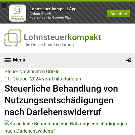
×
Lohnsteuer kompakt App
Ansehen
forium GmbH
kostenlos - In Google Play
Lohnsteuer
kompakt
Die Online-Steuererklärung
Menü
Steuer-Nachrichten
Urteile
11. Oktober 2024
von
Thilo Rudolph
Steuerliche Behandlung von
Nutzungsentschädigungen
nach Darlehenswiderruf