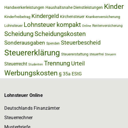
Kinder
Handwerkerleistungen
Haushaltsnahe Dienstleistungen
Kindergeld
Kirchensteuer
Kinderfreibetrag
Krankenversicherung
Lohnsteuer kompakt
Lohnsteuer
Rentenversicherung
Online
Scheidung
Scheidungskosten
Steuerbescheid
Sonderausgaben
Spenden
Steuererklärung
Steuererstattung
steuerfrei
Steuern
Trennung
Urteil
Steuerrecht
Studenten
Werbungskosten
§ 35a EStG
Lohnsteuer Online
Deutschlands Finanzämter
Steuerrechner
Musterbriefe