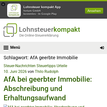
×
Lohnsteuer kompakt App
Ansehen
forium GmbH
kostenlos - In Google Play
Lohnsteuer
kompakt
Die Online-Steuererklärung
Menü
Schlagwort:
AfA geerbte Immobilie
Steuer-Nachrichten
Steuertipps
Urteile
10. Juni 2026
von
Thilo Rudolph
AfA bei geerbter Immobilie:
Abschreibung und
Erhaltungsaufwand