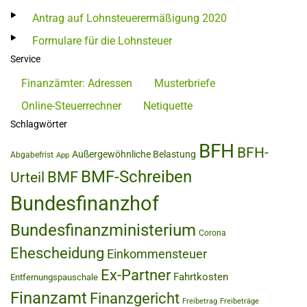
Antrag auf Lohnsteuerermäßigung 2020
Formulare für die Lohnsteuer
Service
Finanzämter: Adressen
Musterbriefe
Online-Steuerrechner
Netiquette
Schlagwörter
BFH
BFH-
Außergewöhnliche Belastung
Abgabefrist
App
BMF-Schreiben
BMF
Urteil
Bundesfinanzhof
Bundesfinanzministerium
Corona
Ehescheidung
Einkommensteuer
Ex-Partner
Fahrtkosten
Entfernungspauschale
Finanzamt
Finanzgericht
Freibetrag
Freibeträge