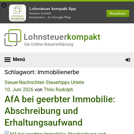
×
Lohnsteuer kompakt App
Ansehen
forium GmbH
kostenlos - In Google Play
Lohnsteuer
kompakt
Die Online-Steuererklärung
Menü
Schlagwort:
Immobilienerbe
Steuer-Nachrichten
Steuertipps
Urteile
10. Juni 2026
von
Thilo Rudolph
AfA bei geerbter Immobilie:
Abschreibung und
Erhaltungsaufwand