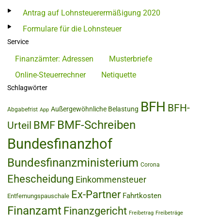
Antrag auf Lohnsteuerermäßigung 2020
Formulare für die Lohnsteuer
Service
Finanzämter: Adressen
Musterbriefe
Online-Steuerrechner
Netiquette
Schlagwörter
BFH
BFH-
Außergewöhnliche Belastung
Abgabefrist
App
BMF-Schreiben
BMF
Urteil
Bundesfinanzhof
Bundesfinanzministerium
Corona
Ehescheidung
Einkommensteuer
Ex-Partner
Fahrtkosten
Entfernungspauschale
Finanzamt
Finanzgericht
Freibetrag
Freibeträge