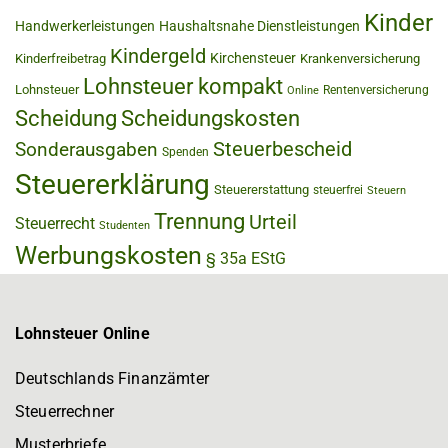
Kinder
Handwerkerleistungen
Haushaltsnahe Dienstleistungen
Kindergeld
Kirchensteuer
Kinderfreibetrag
Krankenversicherung
Lohnsteuer kompakt
Lohnsteuer
Rentenversicherung
Online
Scheidung
Scheidungskosten
Steuerbescheid
Sonderausgaben
Spenden
Steuererklärung
Steuererstattung
steuerfrei
Steuern
Trennung
Urteil
Steuerrecht
Studenten
Werbungskosten
§ 35a EStG
Lohnsteuer Online
Deutschlands Finanzämter
Steuerrechner
Musterbriefe