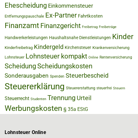
Ehescheidung
Einkommensteuer
Ex-Partner
Fahrtkosten
Entfernungspauschale
Finanzamt
Finanzgericht
Freibetrag
Freibeträge
Kinder
Handwerkerleistungen
Haushaltsnahe Dienstleistungen
Kindergeld
Kirchensteuer
Kinderfreibetrag
Krankenversicherung
Lohnsteuer kompakt
Lohnsteuer
Rentenversicherung
Online
Scheidung
Scheidungskosten
Steuerbescheid
Sonderausgaben
Spenden
Steuererklärung
Steuererstattung
steuerfrei
Steuern
Trennung
Urteil
Steuerrecht
Studenten
Werbungskosten
§ 35a EStG
Lohnsteuer Online