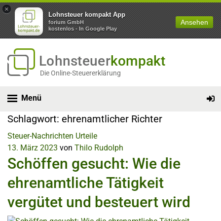
×
Lohnsteuer kompakt App
Ansehen
forium GmbH
kostenlos - In Google Play
Lohnsteuer
kompakt
Die Online-Steuererklärung
Menü
Schlagwort:
ehrenamtlicher Richter
Steuer-Nachrichten
Urteile
13. März 2023
von
Thilo Rudolph
Schöffen gesucht: Wie die
ehrenamtliche Tätigkeit
vergütet und besteuert wird