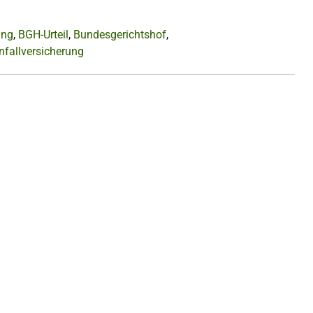
ung
,
BGH-Urteil
,
Bundesgerichtshof
,
nfallversicherung