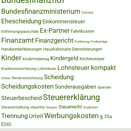
Bundesfinanzhof
Bundesfinanzministerium
Corona
Ehescheidung
Einkommensteuer
Ex-Partner
Fahrtkosten
Entfernungspauschale
Finanzamt
Finanzgericht
Freibetrag
Freibeträge
Handwerkerleistungen
Haushaltsnahe Dienstleistungen
Kinder
Kindergeld
Kirchensteuer
Kinderfreibetrag
Lohnsteuer kompakt
Krankenversicherung
Lohnsteuer
Scheidung
Rentenversicherung
Online
Scheidungskosten
Sonderausgaben
Spenden
Steuererklärung
Steuerbescheid
Steuerrecht
Steuererstattung
steuerfrei
Steuern
Studenten
Werbungskosten
Trennung
Urteil
§ 35a
EStG