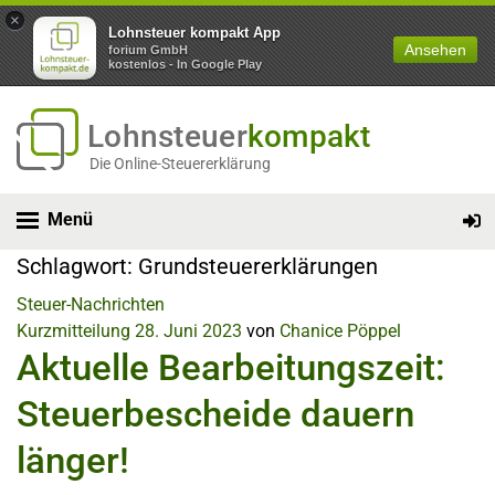
×
Lohnsteuer kompakt App
Ansehen
forium GmbH
kostenlos - In Google Play
Lohnsteuer
kompakt
Die Online-Steuererklärung
Menü
Schlagwort:
Grundsteuererklärungen
Steuer-Nachrichten
Kurzmitteilung
28. Juni 2023
von
Chanice Pöppel
Aktuelle Bearbeitungszeit:
Steuerbescheide dauern
länger!