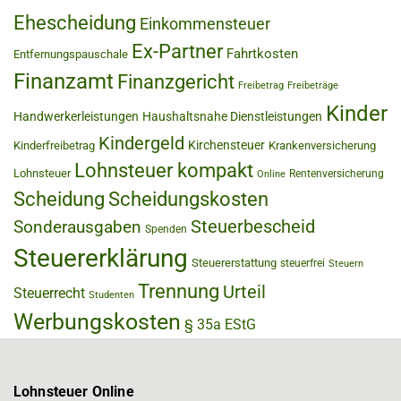
Ehescheidung
Einkommensteuer
Ex-Partner
Fahrtkosten
Entfernungspauschale
Finanzamt
Finanzgericht
Freibetrag
Freibeträge
Kinder
Handwerkerleistungen
Haushaltsnahe Dienstleistungen
Kindergeld
Kirchensteuer
Kinderfreibetrag
Krankenversicherung
Lohnsteuer kompakt
Lohnsteuer
Rentenversicherung
Online
Scheidung
Scheidungskosten
Steuerbescheid
Sonderausgaben
Spenden
Steuererklärung
Steuererstattung
steuerfrei
Steuern
Trennung
Urteil
Steuerrecht
Studenten
Werbungskosten
§ 35a EStG
Lohnsteuer Online