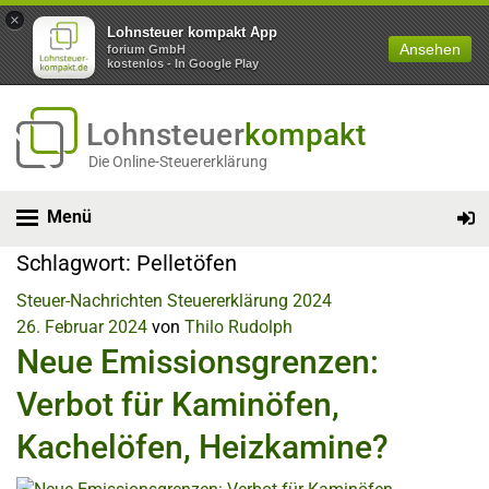
×
Lohnsteuer kompakt App
Ansehen
forium GmbH
kostenlos - In Google Play
Lohnsteuer
kompakt
Die Online-Steuererklärung
Menü
Schlagwort:
Pelletöfen
Steuer-Nachrichten
Steuererklärung 2024
26. Februar 2024
von
Thilo Rudolph
Neue Emissionsgrenzen:
Verbot für Kaminöfen,
Kachelöfen, Heizkamine?