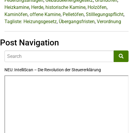
Feuerungsanlagen
,
Gebäudeenergiegesetz
,
Grundöfen
,
Heizkamine
,
Herde
,
historische Kamine
,
Holzöfen
,
Kaminöfen
,
offene Kamine
,
Pelletöfen
,
Stilllegungspflicht
,
Tagliste: Heizungsgesetz
,
Übergangsfristen
,
Verordnung
Post Navigation
NEU: IntelliScan – Die Revolution der Steuererklärung