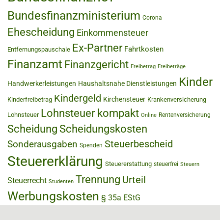
Bundesfinanzministerium
Corona
Ehescheidung
Einkommensteuer
Ex-Partner
Fahrtkosten
Entfernungspauschale
Finanzamt
Finanzgericht
Freibetrag
Freibeträge
Kinder
Handwerkerleistungen
Haushaltsnahe Dienstleistungen
Kindergeld
Kirchensteuer
Kinderfreibetrag
Krankenversicherung
Lohnsteuer kompakt
Lohnsteuer
Rentenversicherung
Online
Scheidung
Scheidungskosten
Steuerbescheid
Sonderausgaben
Spenden
Steuererklärung
Steuererstattung
steuerfrei
Steuern
Trennung
Urteil
Steuerrecht
Studenten
Werbungskosten
§ 35a EStG