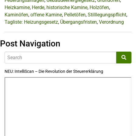
Feuerungsanlagen
,
Gebäudeenergiegesetz
,
Grundöfen
,
Heizkamine
,
Herde
,
historische Kamine
,
Holzöfen
,
Kaminöfen
,
offene Kamine
,
Pelletöfen
,
Stilllegungspflicht
,
Tagliste: Heizungsgesetz
,
Übergangsfristen
,
Verordnung
Post Navigation
NEU: IntelliScan – Die Revolution der Steuererklärung