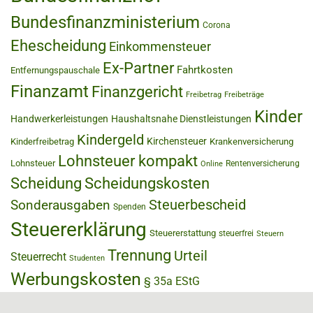
Bundesfinanzministerium
Corona
Ehescheidung
Einkommensteuer
Ex-Partner
Fahrtkosten
Entfernungspauschale
Finanzamt
Finanzgericht
Freibetrag
Freibeträge
Kinder
Handwerkerleistungen
Haushaltsnahe Dienstleistungen
Kindergeld
Kirchensteuer
Kinderfreibetrag
Krankenversicherung
Lohnsteuer kompakt
Lohnsteuer
Rentenversicherung
Online
Scheidung
Scheidungskosten
Steuerbescheid
Sonderausgaben
Spenden
Steuererklärung
Steuererstattung
steuerfrei
Steuern
Trennung
Urteil
Steuerrecht
Studenten
Werbungskosten
§ 35a EStG