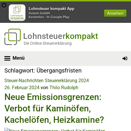
×
Lohnsteuer kompakt App
Ansehen
forium GmbH
kostenlos - In Google Play
Lohnsteuer
kompakt
Die Online-Steuererklärung
Menü
Schlagwort:
Übergangsfristen
Steuer-Nachrichten
Steuererklärung 2024
26. Februar 2024
von
Thilo Rudolph
Neue Emissionsgrenzen:
Verbot für Kaminöfen,
Kachelöfen, Heizkamine?