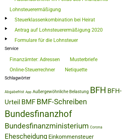
Lohnsteuerermäßigung
Steuerklassenkombination bei Heirat
Antrag auf Lohnsteuerermäßigung 2020
Formulare für die Lohnsteuer
Service
Finanzämter: Adressen
Musterbriefe
Online-Steuerrechner
Netiquette
Schlagwörter
BFH
BFH-
Außergewöhnliche Belastung
Abgabefrist
App
BMF-Schreiben
BMF
Urteil
Bundesfinanzhof
Bundesfinanzministerium
Corona
Ehescheidung
Einkommensteuer