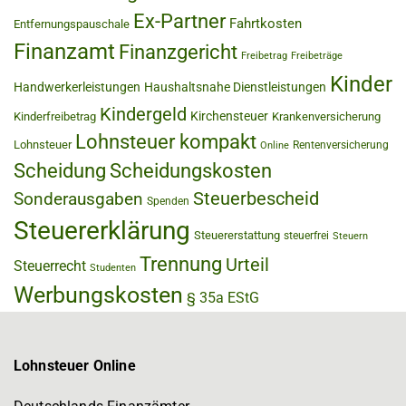
Ex-Partner
Fahrtkosten
Entfernungspauschale
Finanzamt
Finanzgericht
Freibetrag
Freibeträge
Kinder
Handwerkerleistungen
Haushaltsnahe Dienstleistungen
Kindergeld
Kirchensteuer
Kinderfreibetrag
Krankenversicherung
Lohnsteuer kompakt
Lohnsteuer
Rentenversicherung
Online
Scheidung
Scheidungskosten
Steuerbescheid
Sonderausgaben
Spenden
Steuererklärung
Steuererstattung
steuerfrei
Steuern
Trennung
Urteil
Steuerrecht
Studenten
Werbungskosten
§ 35a EStG
Lohnsteuer Online