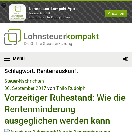
×
Lohnsteuer kompakt App
Ansehen
forium GmbH
kostenlos - In Google Play
Lohnsteuer
kompakt
Die Online-Steuererklärung
Menü
Schlagwort:
Rentenauskunft
Steuer-Nachrichten
30. September 2017
von
Thilo Rudolph
Vorzeitiger Ruhestand: Wie die
Rentenminderung
ausgeglichen werden kann