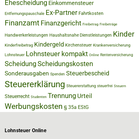
Ehescheidung
Einkommensteuer
Ex-Partner
Fahrtkosten
Entfernungspauschale
Finanzamt
Finanzgericht
Freibetrag
Freibeträge
Kinder
Handwerkerleistungen
Haushaltsnahe Dienstleistungen
Kindergeld
Kirchensteuer
Kinderfreibetrag
Krankenversicherung
Lohnsteuer kompakt
Lohnsteuer
Rentenversicherung
Online
Scheidung
Scheidungskosten
Steuerbescheid
Sonderausgaben
Spenden
Steuererklärung
Steuererstattung
steuerfrei
Steuern
Trennung
Urteil
Steuerrecht
Studenten
Werbungskosten
§ 35a EStG
Lohnsteuer Online