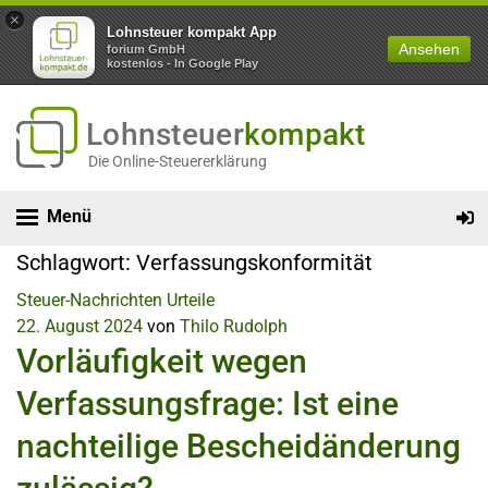
×
Lohnsteuer kompakt App
Ansehen
forium GmbH
kostenlos - In Google Play
Lohnsteuer
kompakt
Die Online-Steuererklärung
Menü
Schlagwort:
Verfassungskonformität
Steuer-Nachrichten
Urteile
22. August 2024
von
Thilo Rudolph
Vorläufigkeit wegen
Verfassungsfrage: Ist eine
nachteilige Bescheidänderung