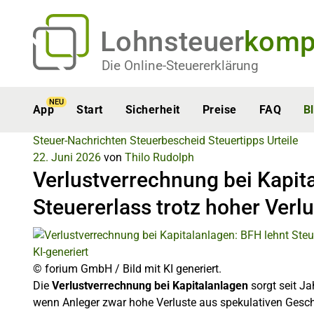
Lohnsteuer
komp
Die Online-Steuererklärung
NEU
App
Start
Sicherheit
Preise
FAQ
B
Steuer-Nachrichten
Steuerbescheid
Steuertipps
Urteile
22. Juni 2026
von
Thilo Rudolph
Verlustverrechnung bei Kapit
Steuererlass trotz hoher Verl
KI-generiert
© forium GmbH / Bild mit KI generiert.
Die
Verlustverrechnung bei Kapitalanlagen
sorgt seit Ja
wenn Anleger zwar hohe Verluste aus spekulativen Geschäf