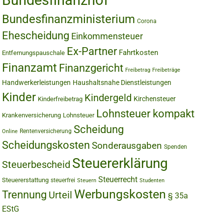
Bundesfinanzhof
Bundesfinanzministerium
Corona
Ehescheidung
Einkommensteuer
Ex-Partner
Fahrtkosten
Entfernungspauschale
Finanzamt
Finanzgericht
Freibetrag
Freibeträge
Handwerkerleistungen
Haushaltsnahe Dienstleistungen
Kinder
Kindergeld
Kirchensteuer
Kinderfreibetrag
Lohnsteuer kompakt
Krankenversicherung
Lohnsteuer
Scheidung
Rentenversicherung
Online
Scheidungskosten
Sonderausgaben
Spenden
Steuererklärung
Steuerbescheid
Steuerrecht
Steuererstattung
steuerfrei
Steuern
Studenten
Werbungskosten
Trennung
Urteil
§ 35a
EStG