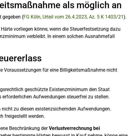
gkeitsmaßnahme als möglich an
t gegeben (
FG Köln, Urteil vom 26.4.2023, Az. 5 K 1403/21
).
e Härte vorliegen könne, wenn die Steuerfestsetzung dazu
tenzminimum verbleibt. In einem solchen Ausnahmefall
euererlass
 die Voraussetzungen für eine Billigkeitsmaßnahme nicht
ngsrechtlich geschützte Existenzminimum den Staat
s erforderlichen Aufwendungen steuerfrei zu stellen.
h nicht zu diesen existenzsichernden Aufwendungen.
 freigestellt werden.
ehene Beschränkung der
Verlustverrechnung bei
eber bestimmte Härten bewusst in Kauf nehme, könne eine