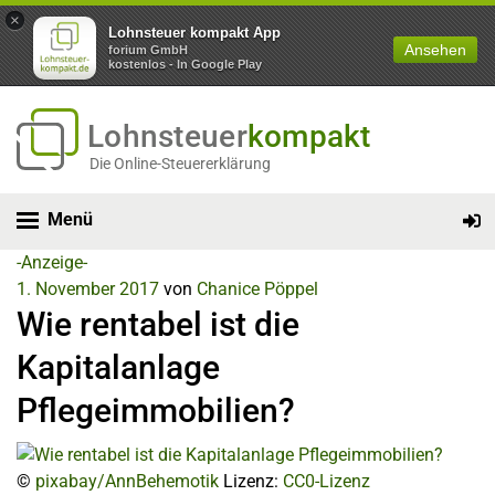
×
Lohnsteuer kompakt App
Ansehen
forium GmbH
kostenlos - In Google Play
Lohnsteuer
kompakt
Die Online-Steuererklärung
Menü
-Anzeige-
1. November 2017
von
Chanice Pöppel
Wie rentabel ist die
Kapitalanlage
Pflegeimmobilien?
©
pixabay/AnnBehemotik
Lizenz:
CC0-Lizenz