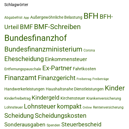
Schlagwörter
BFH
BFH-
Außergewöhnliche Belastung
Abgabefrist
App
BMF-Schreiben
BMF
Urteil
Bundesfinanzhof
Bundesfinanzministerium
Corona
Ehescheidung
Einkommensteuer
Ex-Partner
Fahrtkosten
Entfernungspauschale
Finanzamt
Finanzgericht
Freibetrag
Freibeträge
Kinder
Handwerkerleistungen
Haushaltsnahe Dienstleistungen
Kindergeld
Kirchensteuer
Kinderfreibetrag
Krankenversicherung
Lohnsteuer kompakt
Lohnsteuer
Rentenversicherung
Online
Scheidung
Scheidungskosten
Steuerbescheid
Sonderausgaben
Spenden