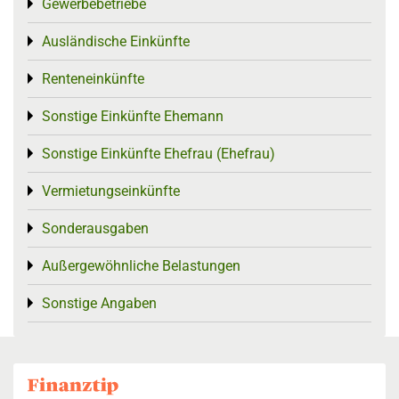
Gewerbebetriebe
Toggle menu
Ausländische Einkünfte
Toggle menu
Renteneinkünfte
Toggle menu
Sonstige Einkünfte Ehemann
Toggle menu
Sonstige Einkünfte Ehefrau (Ehefrau)
Toggle menu
Vermietungseinkünfte
Toggle menu
Sonderausgaben
Toggle menu
Außergewöhnliche Belastungen
Toggle menu
Sonstige Angaben
Toggle menu