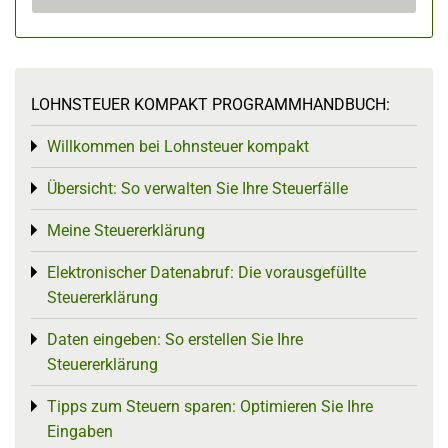
LOHNSTEUER KOMPAKT PROGRAMMHANDBUCH:
Willkommen bei Lohnsteuer kompakt
Toggle menu
Übersicht: So verwalten Sie Ihre Steuerfälle
Toggle menu
Meine Steuererklärung
Toggle menu
Elektronischer Datenabruf: Die vorausgefüllte
Toggle menu
Steuererklärung
Daten eingeben: So erstellen Sie Ihre
Toggle menu
Steuererklärung
Tipps zum Steuern sparen: Optimieren Sie Ihre
Toggle menu
Eingaben