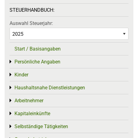
STEUERHANDBUCH:
Auswahl Steuerjahr:
Start / Basisangaben
Persönliche Angaben
Toggle menu
Kinder
Toggle menu
Haushaltsnahe Dienstleistungen
Toggle menu
Arbeitnehmer
Toggle menu
Kapitaleinkünfte
Toggle menu
Selbständige Tätigkeiten
Toggle menu