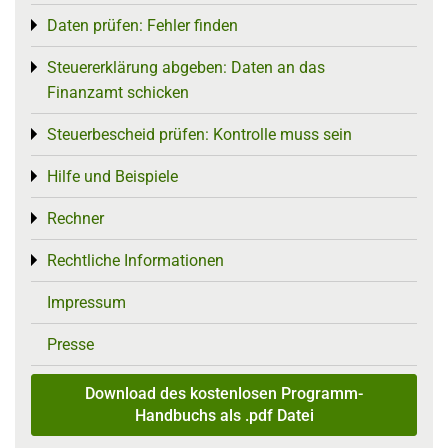
Daten prüfen: Fehler finden
Toggle menu
Steuererklärung abgeben: Daten an das
Toggle menu
Finanzamt schicken
Steuerbescheid prüfen: Kontrolle muss sein
Toggle menu
Hilfe und Beispiele
Toggle menu
Rechner
Toggle menu
Rechtliche Informationen
Toggle menu
Impressum
Presse
Download des kostenlosen Programm-
Handbuchs als .pdf Datei