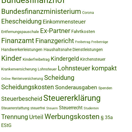
Bundesfinanzhof
Bundesfinanzministerium
Corona
Ehescheidung
Einkommensteuer
Ex-Partner
Fahrtkosten
Entfernungspauschale
Finanzamt
Finanzgericht
Freibetrag
Freibeträge
Handwerkerleistungen
Haushaltsnahe Dienstleistungen
Kinder
Kindergeld
Kirchensteuer
Kinderfreibetrag
Lohnsteuer kompakt
Krankenversicherung
Lohnsteuer
Scheidung
Rentenversicherung
Online
Scheidungskosten
Sonderausgaben
Spenden
Steuererklärung
Steuerbescheid
Steuerrecht
Steuererstattung
steuerfrei
Steuern
Studenten
Werbungskosten
Trennung
Urteil
§ 35a
EStG