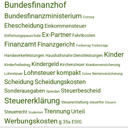
Bundesfinanzhof
Bundesfinanzministerium
Corona
Ehescheidung
Einkommensteuer
Ex-Partner
Fahrtkosten
Entfernungspauschale
Finanzamt
Finanzgericht
Freibetrag
Freibeträge
Kinder
Handwerkerleistungen
Haushaltsnahe Dienstleistungen
Kindergeld
Kirchensteuer
Kinderfreibetrag
Krankenversicherung
Lohnsteuer kompakt
Lohnsteuer
Rentenversicherung
Online
Scheidung
Scheidungskosten
Steuerbescheid
Sonderausgaben
Spenden
Steuererklärung
Steuererstattung
steuerfrei
Steuern
Trennung
Urteil
Steuerrecht
Studenten
Werbungskosten
§ 35a EStG