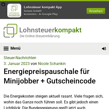
×
Lohnsteuer kompakt App
Ansehen
forium GmbH
kostenlos - In Google Play
Lohnsteuer
kompakt
Die Online-Steuererklärung
Menü
Steuer-Nachrichten
3. Januar 2023
von
Nicole Schankin
Energiepreispauschale für
Minijobber + Gutscheincode
Die Energiekosten steigen aktuell rasant. Viele fragen sich,
wohin das Ganze noch führen soll. Es gibt jedoch einen
Lichtblick: Die Bundesregierung greift jetzt auch