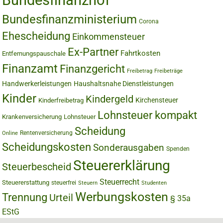
Bundesfinanzhof
Bundesfinanzministerium
Corona
Ehescheidung
Einkommensteuer
Ex-Partner
Fahrtkosten
Entfernungspauschale
Finanzamt
Finanzgericht
Freibetrag
Freibeträge
Handwerkerleistungen
Haushaltsnahe Dienstleistungen
Kinder
Kindergeld
Kirchensteuer
Kinderfreibetrag
Lohnsteuer kompakt
Krankenversicherung
Lohnsteuer
Scheidung
Rentenversicherung
Online
Scheidungskosten
Sonderausgaben
Spenden
Steuererklärung
Steuerbescheid
Steuerrecht
Steuererstattung
steuerfrei
Steuern
Studenten
Werbungskosten
Trennung
Urteil
§ 35a
EStG