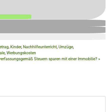
etrag
,
Kinder
,
Nachhilfeunterricht
,
Umzüge
,
ale
,
Werbungskosten
g verfassungsgemäß
Steuern sparen mit einer Immobilie?
»