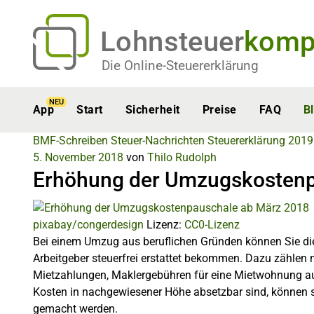
Lohnsteuer
komp
Die Online-Steuererklärung
NEU
App
Start
Sicherheit
Preise
FAQ
B
BMF-Schreiben
Steuer-Nachrichten
Steuererklärung 2019
5. November 2018
von
Thilo Rudolph
Erhöhung der Umzugskostenp
pixabay/congerdesign
Lizenz:
CC0-Lizenz
Bei einem Umzug aus beruflichen Gründen können Sie d
Arbeitgeber steuerfrei erstattet bekommen. Dazu zählen 
Mietzahlungen, Maklergebühren für eine Mietwohnung a
Kosten in nachgewiesener Höhe absetzbar sind, können
gemacht werden.