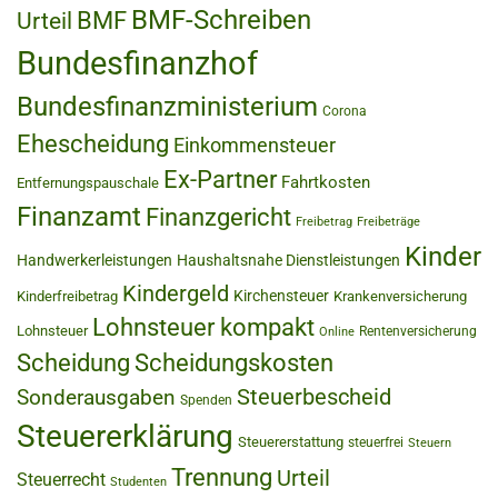
BMF-Schreiben
BMF
Urteil
Bundesfinanzhof
Bundesfinanzministerium
Corona
Ehescheidung
Einkommensteuer
Ex-Partner
Fahrtkosten
Entfernungspauschale
Finanzamt
Finanzgericht
Freibetrag
Freibeträge
Kinder
Handwerkerleistungen
Haushaltsnahe Dienstleistungen
Kindergeld
Kirchensteuer
Kinderfreibetrag
Krankenversicherung
Lohnsteuer kompakt
Lohnsteuer
Rentenversicherung
Online
Scheidung
Scheidungskosten
Steuerbescheid
Sonderausgaben
Spenden
Steuererklärung
Steuererstattung
steuerfrei
Steuern
Trennung
Urteil
Steuerrecht
Studenten