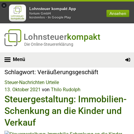
×
Lohnsteuer kompakt App
Ansehen
forium GmbH
kostenlos - In Google Play
Lohnsteuer
kompakt
Die Online-Steuererklärung
Menü
Schlagwort:
Veräußerungsgeschäft
Steuer-Nachrichten
Urteile
13. Oktober 2021
von
Thilo Rudolph
Steuergestaltung: Immobilien-
Schenkung an die Kinder und
Verkauf