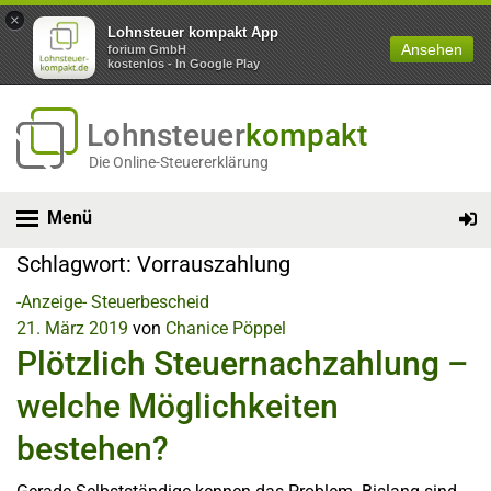
×
Lohnsteuer kompakt App
Ansehen
forium GmbH
kostenlos - In Google Play
Lohnsteuer
kompakt
Die Online-Steuererklärung
Menü
Schlagwort:
Vorrauszahlung
-Anzeige-
Steuerbescheid
21. März 2019
von
Chanice Pöppel
Plötzlich Steuernachzahlung –
welche Möglichkeiten
bestehen?