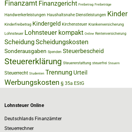
Finanzamt
Finanzgericht
Freibetrag
Freibeträge
Kinder
Handwerkerleistungen
Haushaltsnahe Dienstleistungen
Kindergeld
Kirchensteuer
Kinderfreibetrag
Krankenversicherung
Lohnsteuer kompakt
Lohnsteuer
Rentenversicherung
Online
Scheidung
Scheidungskosten
Steuerbescheid
Sonderausgaben
Spenden
Steuererklärung
Steuererstattung
steuerfrei
Steuern
Trennung
Urteil
Steuerrecht
Studenten
Werbungskosten
§ 35a EStG
Lohnsteuer Online
Deutschlands Finanzämter
Steuerrechner