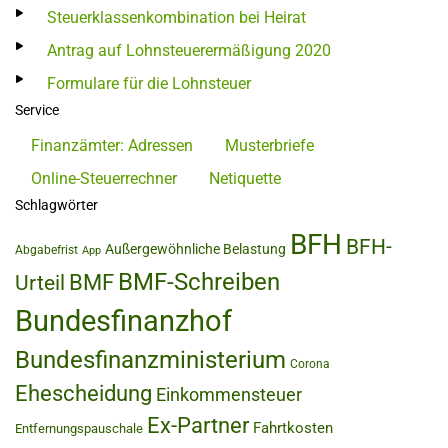
Steuerklassenkombination bei Heirat
Antrag auf Lohnsteuerermäßigung 2020
Formulare für die Lohnsteuer
Service
Finanzämter: Adressen
Musterbriefe
Online-Steuerrechner
Netiquette
Schlagwörter
BFH
BFH-
Außergewöhnliche Belastung
Abgabefrist
App
BMF-Schreiben
BMF
Urteil
Bundesfinanzhof
Bundesfinanzministerium
Corona
Ehescheidung
Einkommensteuer
Ex-Partner
Fahrtkosten
Entfernungspauschale