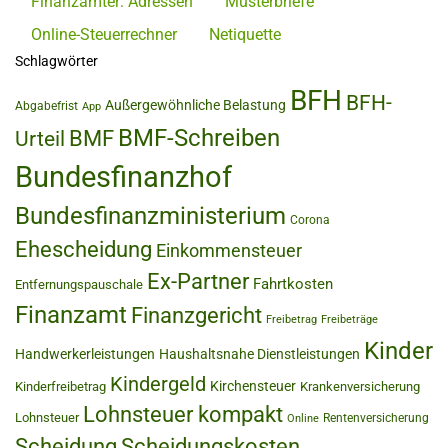
Finanzämter: Adressen
Musterbriefe
Online-Steuerrechner
Netiquette
Schlagwörter
BFH
BFH-
Außergewöhnliche Belastung
Abgabefrist
App
BMF-Schreiben
BMF
Urteil
Bundesfinanzhof
Bundesfinanzministerium
Corona
Ehescheidung
Einkommensteuer
Ex-Partner
Fahrtkosten
Entfernungspauschale
Finanzamt
Finanzgericht
Freibetrag
Freibeträge
Kinder
Handwerkerleistungen
Haushaltsnahe Dienstleistungen
Kindergeld
Kirchensteuer
Kinderfreibetrag
Krankenversicherung
Lohnsteuer kompakt
Lohnsteuer
Rentenversicherung
Online
Scheidung
Scheidungskosten