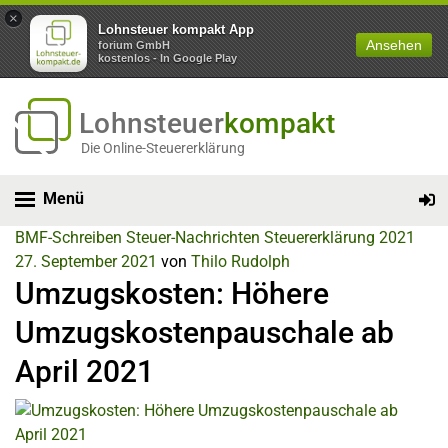
×
Lohnsteuer kompakt App
Ansehen
forium GmbH
kostenlos - In Google Play
Lohnsteuer
kompakt
Die Online-Steuererklärung
Menü
BMF-Schreiben
Steuer-Nachrichten
Steuererklärung 2021
27. September 2021
von
Thilo Rudolph
Umzugskosten: Höhere
Umzugskostenpauschale ab
April 2021