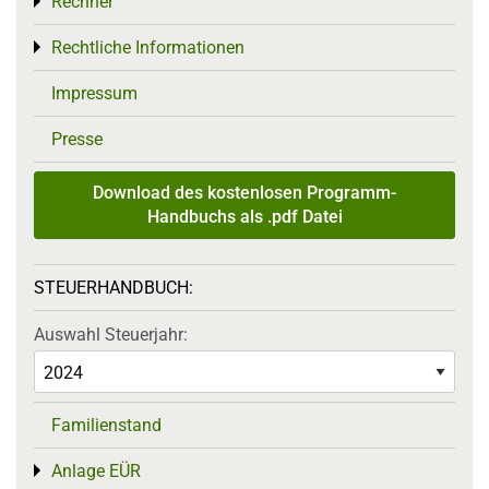
Rechner
Toggle menu
Rechtliche Informationen
Toggle menu
Impressum
Presse
Download des kostenlosen Programm-
Handbuchs als .pdf Datei
STEUERHANDBUCH:
Auswahl Steuerjahr:
Familienstand
Anlage EÜR
Toggle menu