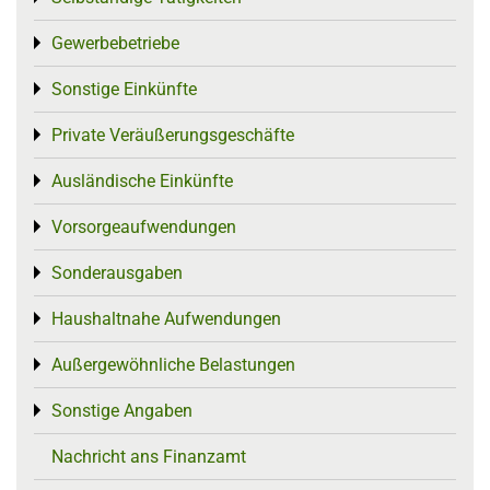
Gewerbebetriebe
Toggle menu
Sonstige Einkünfte
Toggle menu
Private Veräußerungsgeschäfte
Toggle menu
Ausländische Einkünfte
Toggle menu
Vorsorgeaufwendungen
Toggle menu
Sonderausgaben
Toggle menu
Haushaltnahe Aufwendungen
Toggle menu
Außergewöhnliche Belastungen
Toggle menu
Sonstige Angaben
Toggle menu
Nachricht ans Finanzamt