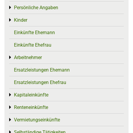
Persönliche Angaben
Toggle menu
Kinder
Toggle menu
Einkünfte Ehemann
Einkünfte Ehefrau
Arbeitnehmer
Toggle menu
Ersatzleistungen Ehemann
Ersatzleistungen Ehefrau
Kapitaleinkünfte
Toggle menu
Renteneinkünfte
Toggle menu
Vermietungseinkünfte
Toggle menu
Selbständige Tätigkeiten
Toggle menu