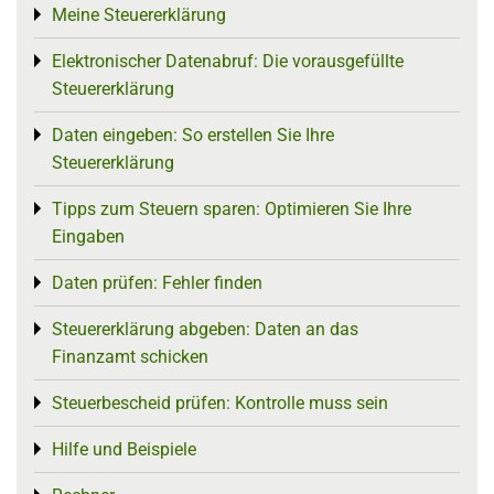
Meine Steuererklärung
Toggle menu
Elektronischer Datenabruf: Die vorausgefüllte
Toggle menu
Steuererklärung
Daten eingeben: So erstellen Sie Ihre
Toggle menu
Steuererklärung
Tipps zum Steuern sparen: Optimieren Sie Ihre
Toggle menu
Eingaben
Daten prüfen: Fehler finden
Toggle menu
Steuererklärung abgeben: Daten an das
Toggle menu
Finanzamt schicken
Steuerbescheid prüfen: Kontrolle muss sein
Toggle menu
Hilfe und Beispiele
Toggle menu