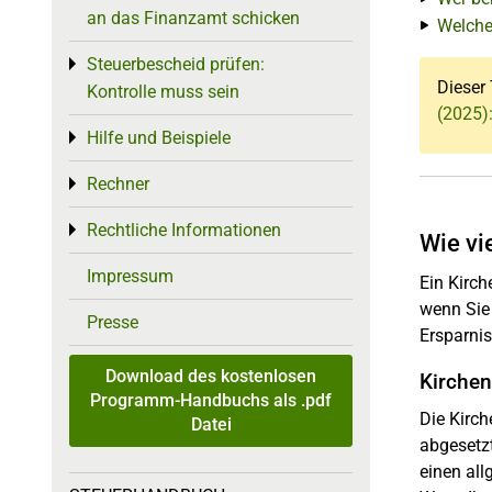
an das Finanzamt schicken
Welche
Steuerbescheid prüfen:
Toggle menu
Dieser 
Kontrolle muss sein
(2025)
Hilfe und Beispiele
Toggle menu
Rechner
Toggle menu
Rechtliche Informationen
Toggle menu
Wie vi
Impressum
Ein Kirch
wenn Sie 
Presse
Ersparni
Download des kostenlosen
Kirche
Programm-Handbuchs als .pdf
Die Kirc
Datei
abgesetzt
einen all