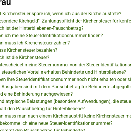
rau
l Kirchensteuer spare ich, wenn ich aus der Kirche austrete?
esondere Kirchgeld": Zahlungspflicht der Kirchensteuer für konf
ch ist der Hinterbliebenen-Pauschbetrag?
n ich meine Steuer-Identifikationsnummer finden?
n muss ich Kirchensteuer zahlen?
ss Kirchensteuer bezahlen?
h ist die Kirchensteuer?
terscheidet meine Steuernummer von der Steuer-Identifikatio
steuerlichen Vorteile erhalten Behinderte und Hinterbliebene?
en Ihre Steueridentifikationsnummer noch nicht erhalten oder si
 Ausgaben sind mit dem Pauschbetrag für Behinderte abgegolt
rd eine Behinderung nachgewiesen?
nd atypische Belastungen (besondere Aufwendungen), die steuer
hält den Pauschbetrag für Hinterbliebene?
n muss man nach einem Kirchenaustritt keine Kirchensteuer m
bekomme ich eine neue Steuer-Identifikationsnummer?
kommt den Pauschbetrag für Behinderte?