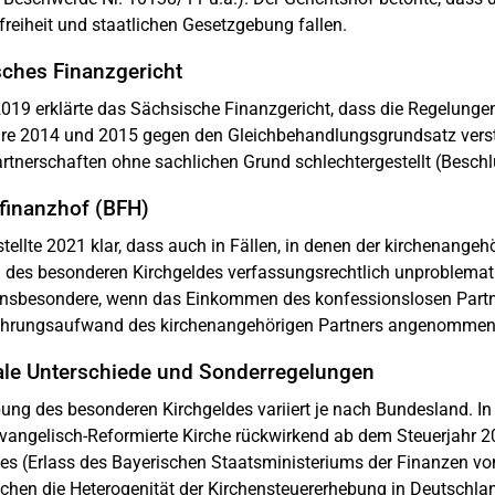
freiheit und staatlichen Gesetzgebung fallen.
ches Finanzgericht
019 erklärte das Sächsische Finanzgericht, dass die Regelunge
hre 2014 und 2015 gegen den Gleichbehandlungsgrundsatz vers
rtnerschaften ohne sachlichen Grund schlechtergestellt (Besch
finanzhof (BFH)
tellte 2021 klar, dass auch in Fällen, in denen der kirchenangeh
 des besonderen Kirchgeldes verfassungsrechtlich unproblemati
 insbesondere, wenn das Einkommen des konfessionslosen Partne
hrungsaufwand des kirchenangehörigen Partners angenommen 
le Unterschiede und Sonderregelungen
ung des besonderen Kirchgeldes variiert je nach Bundesland. In
vangelisch-Reformierte Kirche rückwirkend ab dem Steuerjahr 2
es (Erlass des Bayerischen Staatsministeriums der Finanzen vo
ichen die Heterogenität der Kirchensteuererhebung in Deutschla