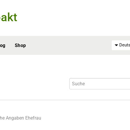
akt
Deuts
log
Shop
che Angaben
Ehefrau