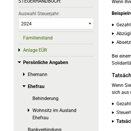
STEUERHANDBUCH:
Wenn Ihre
Beispiel
Auswahl Steuerjahr:
Gezahl
Abzügl
Familienstand
Absetz
Anlage EÜR
Toggle menu
Bei eine
Persönliche Angaben
Toggle menu
Solidarit
Ehemann
Toggle menu
Tatsäch
Wenn Sie 
Ehefrau
Toggle menu
sich aus 
Behinderung
Gezahl
Wohnsitz im Ausland
Toggle menu
Steuer
Ehefrau
Tatsäc
Bankverbindung