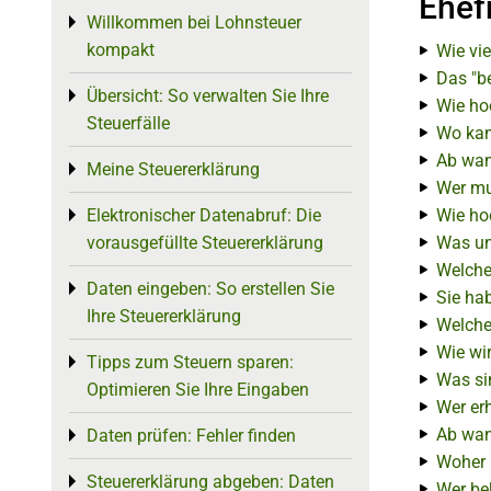
Ehef
Willkommen bei Lohnsteuer
Toggle menu
kompakt
Wie vie
Das "b
Übersicht: So verwalten Sie Ihre
Toggle menu
Wie ho
Steuerfälle
Wo kan
Ab wan
Meine Steuererklärung
Toggle menu
Wer mu
Elektronischer Datenabruf: Die
Wie hoc
Toggle menu
vorausgefüllte Steuererklärung
Was un
Welche 
Daten eingeben: So erstellen Sie
Toggle menu
Sie hab
Ihre Steuererklärung
Welche
Wie wi
Tipps zum Steuern sparen:
Toggle menu
Was si
Optimieren Sie Ihre Eingaben
Wer er
Ab wan
Daten prüfen: Fehler finden
Toggle menu
Woher 
Steuererklärung abgeben: Daten
Toggle menu
Wer be