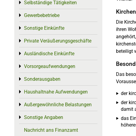
Selbständige Tätigkeiten
Toggle menu
Kirchen
Gewerbebetriebe
Toggle menu
Die Kirch
Sonstige Einkünfte
Toggle menu
ihren Wo
angehört,
Private Veräußerungsgeschäfte
Toggle menu
kirchenst
beteiligt 
Ausländische Einkünfte
Toggle menu
Besonde
Vorsorgeaufwendungen
Toggle menu
Das beson
Sonderausgaben
Toggle menu
Vorausse
Haushaltnahe Aufwendungen
Toggle menu
der ki
der ki
Außergewöhnliche Belastungen
Toggle menu
damit a
Sonstige Angaben
Toggle menu
das Ei
höhere
Nachricht ans Finanzamt