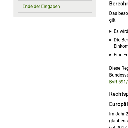
Berech
Ende der Eingaben
Das beso
gilt:
Es wir
Die Be
Einkom
Eine E
Diese Reg
Bundesver
BvR 591
Rechtsp
Europäi
Im Jahr 2
glaubens
6.4.2017,