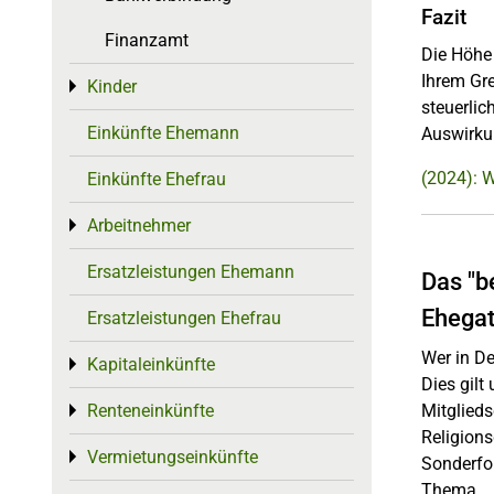
Fazit
Finanzamt
Die Höhe 
Ihrem Gre
Kinder
Toggle menu
steuerlic
Einkünfte Ehemann
Auswirkun
(2024): W
Einkünfte Ehefrau
Arbeitnehmer
Toggle menu
Ersatzleistungen Ehemann
Das "b
Ehegat
Ersatzleistungen Ehefrau
Wer in De
Kapitaleinkünfte
Toggle menu
Dies gilt
Renteneinkünfte
Mitglieds
Toggle menu
Religion
Vermietungseinkünfte
Toggle menu
Sonderfor
Thema.