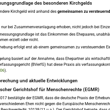
nungsgrundlage des besonderen Kirchgelds
ndere Kirchgeld wird anhand des
gemeinsamen zu versteuern
d nur bei Zusammenveranlagung erhoben, nicht jedoch bei Einze
messungsgrundlage ist das Einkommen des Ehepaares, unabhäng
men erzielt oder nicht.
rhebung erfolgt erst ab einem gemeinsamen zu versteuernden 
elung basiert auf der Annahme, dass Ehepartner als wirtschaftl
fassungsgericht (BVerfG) hat diese Praxis als verfassungskonf
/06
).
rechung und aktuelle Entwicklungen
scher Gerichtshof für Menschenrechte (EGMR)
017 bestätigte der EGMR, dass die deutsche Praxis der Erhebun
verschiedenen Ehen nicht gegen die Europäische Menschenrec
 Beschwerde-Nr. 10138/11 u.a.). Der Gerichtshof betonte, dass