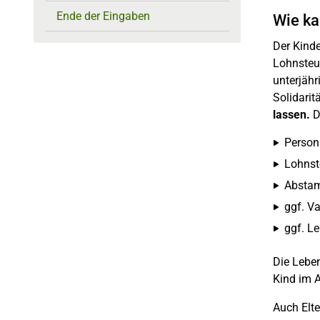
Ende der Eingaben
Wie ka
Der Kinde
Lohnsteu
unterjähr
Solidarit
lassen.
D
Person
Lohnst
Absta
ggf. V
ggf. L
Die Leben
Kind im A
Auch Elte