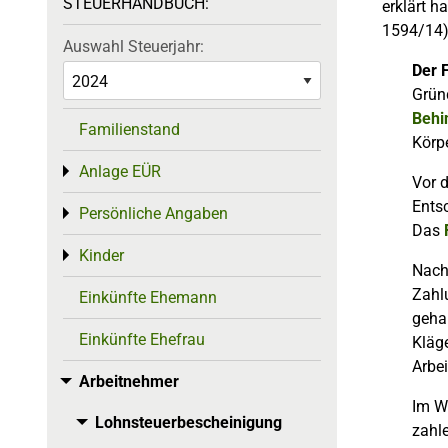
STEUERHANDBUCH:
erklärt h
1594/14)
Auswahl Steuerjahr:
Der F
Grün
Behi
Familienstand
Körpe
Anlage EÜR
Toggle menu
Vor d
Ents
Persönliche Angaben
Toggle menu
Das
Kinder
Toggle menu
Nach
Zahlu
Einkünfte Ehemann
geha
Einkünfte Ehefrau
Kläge
Arbei
Arbeitnehmer
Toggle menu
Im W
Lohnsteuerbescheinigung
Toggle menu
zahl