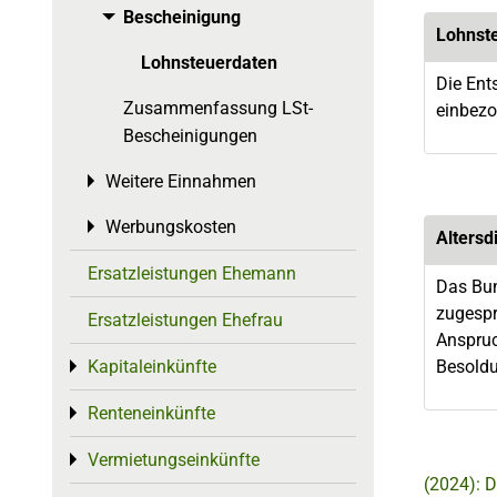
Bescheinigung
Toggle menu
Lohnst
Lohnsteuerdaten
Die Ent
Zusammenfassung LSt-
einbezo
Bescheinigungen
Weitere Einnahmen
Toggle menu
Werbungskosten
Toggle menu
Altersd
Ersatzleistungen Ehemann
Das Bun
zugespr
Ersatzleistungen Ehefrau
Anspruc
Kapitaleinkünfte
Besoldu
Toggle menu
Renteneinkünfte
Toggle menu
Vermietungseinkünfte
Toggle menu
(2024): D