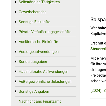
Selbständige Tätigkeiten
Toggle menu
Gewerbebetriebe
Toggle menu
So spa
Sonstige Einkünfte
Toggle menu
Wer
hohe
Private Veräußerungsgeschäfte
Toggle menu
Kapitalve
Ausländische Einkünfte
Toggle menu
Erst mit 
Steuerer
Vorsorgeaufwendungen
Toggle menu
Mit eine
Sonderausgaben
Toggle menu
für Ihre 
eintragen
Haushaltnahe Aufwendungen
Toggle menu
Freibetra
schon wä
Außergewöhnliche Belastungen
Toggle menu
(2024): S
Sonstige Angaben
Toggle menu
Nachricht ans Finanzamt