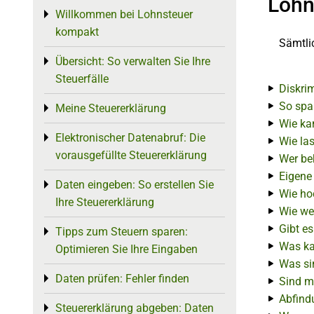
Lohn
Willkommen bei Lohnsteuer
Toggle menu
kompakt
Sämtli
Übersicht: So verwalten Sie Ihre
Toggle menu
Steuerfälle
Diskri
So spa
Meine Steuererklärung
Toggle menu
Wie ka
Elektronischer Datenabruf: Die
Toggle menu
Wie la
vorausgefüllte Steuererklärung
Wer be
Eigene
Daten eingeben: So erstellen Sie
Toggle menu
Wie hoc
Ihre Steuererklärung
Wie we
Gibt e
Tipps zum Steuern sparen:
Toggle menu
Was ka
Optimieren Sie Ihre Eingaben
Was si
Daten prüfen: Fehler finden
Toggle menu
Sind m
Abfind
Steuererklärung abgeben: Daten
Toggle menu