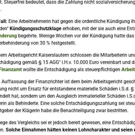
at. Steuerfrei bedeutet, dass die Zahlung nicht sozialversicherun
.
all:
Eine Arbeitnehmerin hat gegen die ordentliche Kündigung ih
den"
Kündigungsschutzklage
erhoben, mit der sie auch eine En
nderung
begehrte. Wenige Wochen vor der Kündigung hatte das 
rbehinderung von 30 % festgestellt.
em Arbeitsgericht Kaiserslautern schlossen die Mitarbeiterin un
chädigung gemäß § 15 AGG" i.H.v. 10.000 Euro vereinbart und da
Finanzamt
wollte die Entschädigung als steuerpflichtigen
Arbei
 Auffassung der Finanzrichter ist dem beim Arbeitsgericht gesc
ng nicht um Ersatz für entstandene materielle Schäden i.S.d. §
ndelt hat, sondern um den Ausgleich immaterieller Schäden i.S.
rin als Behinderte. Eine solche Entschädigungszahlung sei steuer
tgeber der Klägerin habe die Benachteiligung zwar bestritten.
ege des Vergleichs sei er jedoch bereit gewesen, eine Entschäd
en.
Solche Einnahmen hätten keinen Lohncharakter und seien d