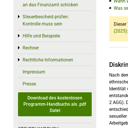
Wann w
an das Finanzamt schicken
Was si
Steuerbescheid prüfen:
Toggle menu
Kontrolle muss sein
Dieser 
(2025)
Hilfe und Beispiele
Toggle menu
Rechner
Toggle menu
Rechtliche Informationen
Toggle menu
Diskri
Impressum
Nach dem
ethnische
Presse
Identität
entstand
Download des kostenlosen
2 AGG). D
Programm-Handbuchs als .pdf
entschie
Datei
sexueller
Arbeitgeb