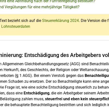
ird eine Abfindung nach der Fünftelregelung besteuert?
nd Vergütungen für eine mehrjährige Tätigkeit?
Text bezieht sich auf die
Steuererklärung 2024
. Die Version die 
: Lohnsteuerdaten
minierung: Entschädigung des Arbeitgebers vo
 Allgemeinen Gleichbehandlungsgesetz (AGG) sind Benachteili
n Herkunft, des Geschlechts, der Religion oder Weltanschauung, 
 verboten (§ 1 AGG). Bei einem Verstoß gegen das
Benachteilig
enen Schaden zu ersetzen. Der so Benachteiligte kann eine an
ie Frage ist, wie eine solche Entschädigung steuerlich zu behan
den, dass eine
Entschädigung
, die ein Arbeitgeber seinem Arbe
 Belästigung zahlen muss,
steuerfrei und eben kein steuerpflic
er die behauptete Benachteiligung bestritten und sich lediglich 