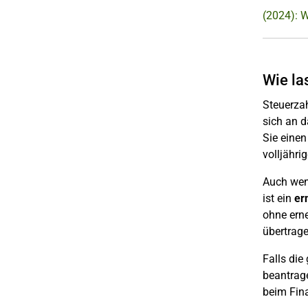
(2024): W
Wie la
Steuerza
sich an d
Sie eine
volljährig
Auch wenn
ist ein
er
ohne erne
übertrag
Falls die
beantrag
beim Fina