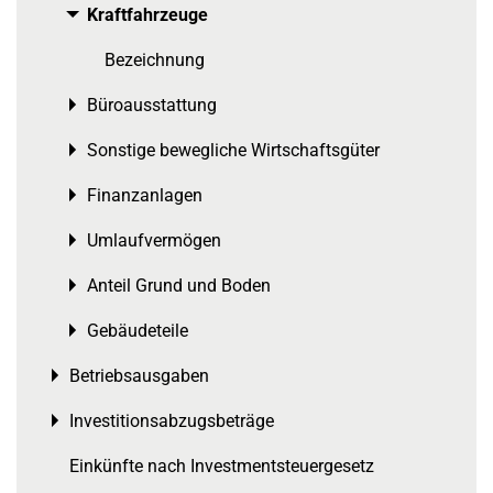
Kraftfahrzeuge
Toggle menu
Bezeichnung
Büroausstattung
Toggle menu
Sonstige bewegliche Wirtschaftsgüter
Toggle menu
Finanzanlagen
Toggle menu
Umlaufvermögen
Toggle menu
Anteil Grund und Boden
Toggle menu
Gebäudeteile
Toggle menu
Betriebsausgaben
Toggle menu
Investitionsabzugsbeträge
Toggle menu
Einkünfte nach Investmentsteuergesetz