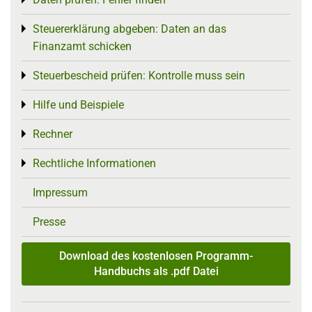
Toggle menu
Steuererklärung abgeben: Daten an das
Toggle menu
Finanzamt schicken
Steuerbescheid prüfen: Kontrolle muss sein
Toggle menu
Hilfe und Beispiele
Toggle menu
Rechner
Toggle menu
Rechtliche Informationen
Toggle menu
Impressum
Presse
Download des kostenlosen Programm-
Handbuchs als .pdf Datei