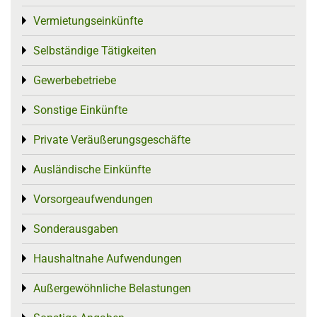
Vermietungseinkünfte
Toggle menu
Selbständige Tätigkeiten
Toggle menu
Gewerbebetriebe
Toggle menu
Sonstige Einkünfte
Toggle menu
Private Veräußerungsgeschäfte
Toggle menu
Ausländische Einkünfte
Toggle menu
Vorsorgeaufwendungen
Toggle menu
Sonderausgaben
Toggle menu
Haushaltnahe Aufwendungen
Toggle menu
Außergewöhnliche Belastungen
Toggle menu