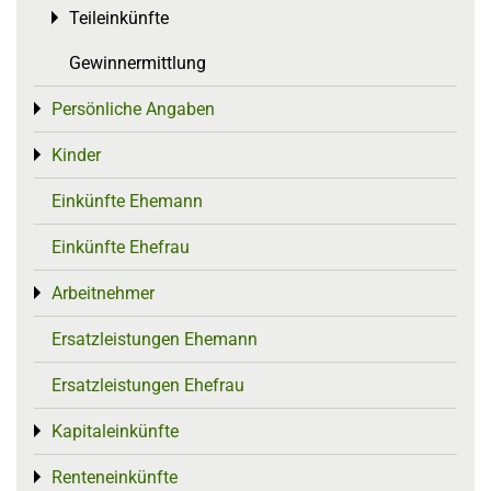
Teileinkünfte
Toggle menu
Gewinnermittlung
Persönliche Angaben
Toggle menu
Kinder
Toggle menu
Einkünfte Ehemann
Einkünfte Ehefrau
Arbeitnehmer
Toggle menu
Ersatzleistungen Ehemann
Ersatzleistungen Ehefrau
Kapitaleinkünfte
Toggle menu
Renteneinkünfte
Toggle menu