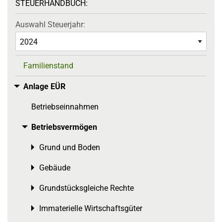
STEUERHANDBUCH:
Auswahl Steuerjahr:
Familienstand
Anlage EÜR
Toggle menu
Betriebseinnahmen
Betriebsvermögen
Toggle menu
Grund und Boden
Toggle menu
Gebäude
Toggle menu
Grundstücksgleiche Rechte
Toggle menu
Immaterielle Wirtschaftsgüter
Toggle menu