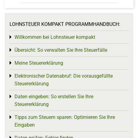
LOHNSTEUER KOMPAKT PROGRAMMHANDBUCH:
Willkommen bei Lohnsteuer kompakt
Toggle menu
Übersicht: So verwalten Sie Ihre Steuerfälle
Toggle menu
Meine Steuererklärung
Toggle menu
Elektronischer Datenabruf: Die vorausgefüllte
Toggle menu
Steuererklärung
Daten eingeben: So erstellen Sie Ihre
Toggle menu
Steuererklärung
Tipps zum Steuern sparen: Optimieren Sie Ihre
Toggle menu
Eingaben
Daten prüfen: Fehler finden