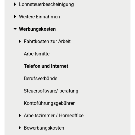
Lohnsteuerbescheinigung
Toggle menu
Weitere Einnahmen
Toggle menu
Werbungskosten
Toggle menu
Fahrtkosten zur Arbeit
Toggle menu
Arbeitsmittel
Telefon und Internet
Berufsverbände
Steuersoftware/-beratung
Kontoführungsgebühren
Arbeitszimmer / Homeoffice
Toggle menu
Bewerbungskosten
Toggle menu