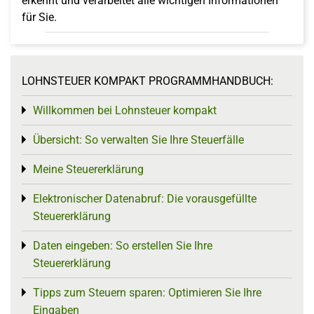
erkennt und verarbeitet alle wichtigen Informationen
für Sie.
LOHNSTEUER KOMPAKT PROGRAMMHANDBUCH:
Willkommen bei Lohnsteuer kompakt
Toggle menu
Übersicht: So verwalten Sie Ihre Steuerfälle
Toggle menu
Meine Steuererklärung
Toggle menu
Elektronischer Datenabruf: Die vorausgefüllte
Toggle menu
Steuererklärung
Daten eingeben: So erstellen Sie Ihre
Toggle menu
Steuererklärung
Tipps zum Steuern sparen: Optimieren Sie Ihre
Toggle menu
Eingaben