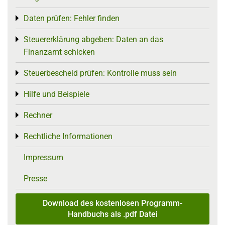
Daten prüfen: Fehler finden
Toggle menu
Steuererklärung abgeben: Daten an das
Toggle menu
Finanzamt schicken
Steuerbescheid prüfen: Kontrolle muss sein
Toggle menu
Hilfe und Beispiele
Toggle menu
Rechner
Toggle menu
Rechtliche Informationen
Toggle menu
Impressum
Presse
Download des kostenlosen Programm-
Handbuchs als .pdf Datei