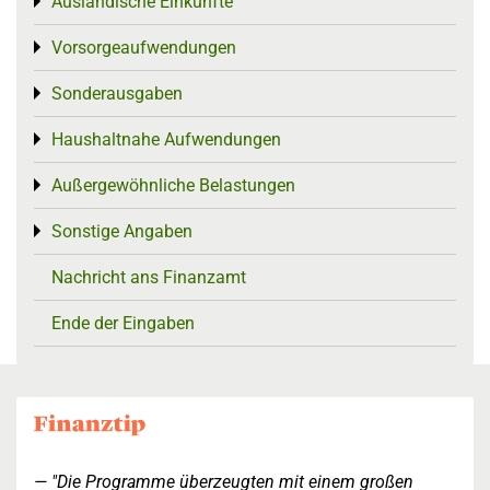
Ausländische Einkünfte
Toggle menu
Vorsorgeaufwendungen
Toggle menu
Sonderausgaben
Toggle menu
Haushaltnahe Aufwendungen
Toggle menu
Außergewöhnliche Belastungen
Toggle menu
Sonstige Angaben
Toggle menu
Nachricht ans Finanzamt
Ende der Eingaben
"Die Programme überzeugten mit einem großen