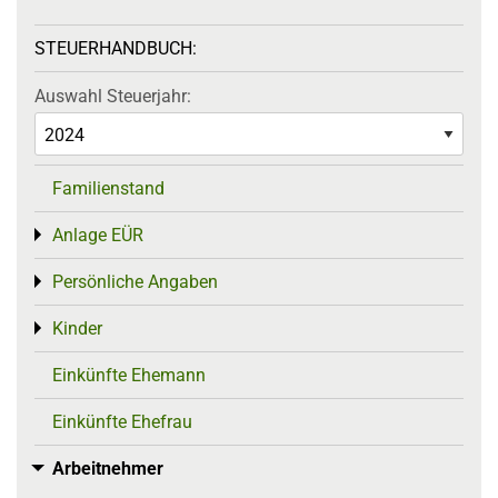
STEUERHANDBUCH:
Auswahl Steuerjahr:
Familienstand
Anlage EÜR
Toggle menu
Persönliche Angaben
Toggle menu
Kinder
Toggle menu
Einkünfte Ehemann
Einkünfte Ehefrau
Arbeitnehmer
Toggle menu