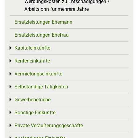
Werbungskosten zu Entschädigungen /
Arbeitslohn für mehrere Jahre
Ersatzleistungen Ehemann
Ersatzleistungen Ehefrau
Kapitaleinkünfte
Toggle menu
Renteneinkünfte
Toggle menu
Vermietungseinkünfte
Toggle menu
Selbständige Tätigkeiten
Toggle menu
Gewerbebetriebe
Toggle menu
Sonstige Einkünfte
Toggle menu
Private Veräußerungsgeschäfte
Toggle menu