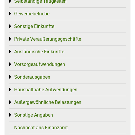
Selbständige Tätigkeiten
Toggle menu
Gewerbebetriebe
Toggle menu
Sonstige Einkünfte
Toggle menu
Private Veräußerungsgeschäfte
Toggle menu
Ausländische Einkünfte
Toggle menu
Vorsorgeaufwendungen
Toggle menu
Sonderausgaben
Toggle menu
Haushaltnahe Aufwendungen
Toggle menu
Außergewöhnliche Belastungen
Toggle menu
Sonstige Angaben
Toggle menu
Nachricht ans Finanzamt