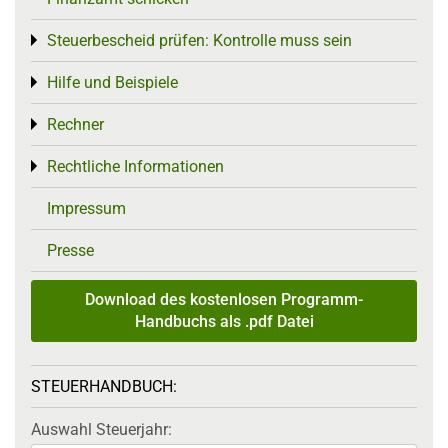
Steuerbescheid prüfen: Kontrolle muss sein
Toggle menu
Hilfe und Beispiele
Toggle menu
Rechner
Toggle menu
Rechtliche Informationen
Toggle menu
Impressum
Presse
Download des kostenlosen Programm-
Handbuchs als .pdf Datei
STEUERHANDBUCH:
Auswahl Steuerjahr: