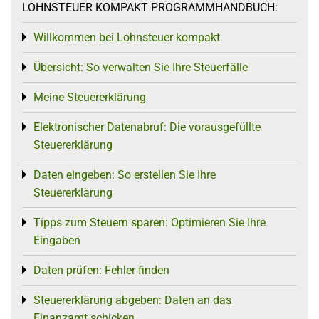
LOHNSTEUER KOMPAKT PROGRAMMHANDBUCH:
Willkommen bei Lohnsteuer kompakt
Toggle menu
Übersicht: So verwalten Sie Ihre Steuerfälle
Toggle menu
Meine Steuererklärung
Toggle menu
Elektronischer Datenabruf: Die vorausgefüllte
Toggle menu
Steuererklärung
Daten eingeben: So erstellen Sie Ihre
Toggle menu
Steuererklärung
Tipps zum Steuern sparen: Optimieren Sie Ihre
Toggle menu
Eingaben
Daten prüfen: Fehler finden
Toggle menu
Steuererklärung abgeben: Daten an das
Toggle menu
Finanzamt schicken