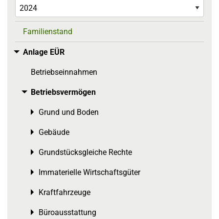
Familienstand
Anlage EÜR
Toggle menu
Betriebseinnahmen
Betriebsvermögen
Toggle menu
Grund und Boden
Toggle menu
Gebäude
Toggle menu
Grundstücksgleiche Rechte
Toggle menu
Immaterielle Wirtschaftsgüter
Toggle menu
Kraftfahrzeuge
Toggle menu
Büroausstattung
Toggle menu