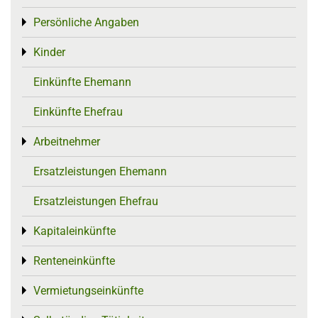
Persönliche Angaben
Toggle menu
Kinder
Toggle menu
Einkünfte Ehemann
Einkünfte Ehefrau
Arbeitnehmer
Toggle menu
Ersatzleistungen Ehemann
Ersatzleistungen Ehefrau
Kapitaleinkünfte
Toggle menu
Renteneinkünfte
Toggle menu
Vermietungseinkünfte
Toggle menu