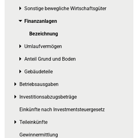
Sonstige bewegliche Wirtschaftsgüter
Toggle menu
Finanzanlagen
Toggle menu
Bezeichnung
Umlaufvermögen
Toggle menu
Anteil Grund und Boden
Toggle menu
Gebäudeteile
Toggle menu
Betriebsausgaben
Toggle menu
Investitionsabzugsbeträge
Toggle menu
Einkünfte nach Investmentsteuergesetz
Teileinkünfte
Toggle menu
Gewinnermittlung