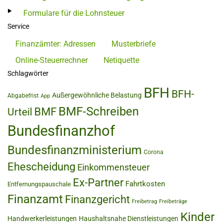
Formulare für die Lohnsteuer
Service
Finanzämter: Adressen
Musterbriefe
Online-Steuerrechner
Netiquette
Schlagwörter
BFH
BFH-
Außergewöhnliche Belastung
Abgabefrist
App
BMF-Schreiben
BMF
Urteil
Bundesfinanzhof
Bundesfinanzministerium
Corona
Ehescheidung
Einkommensteuer
Ex-Partner
Fahrtkosten
Entfernungspauschale
Finanzamt
Finanzgericht
Freibetrag
Freibeträge
Kinder
Handwerkerleistungen
Haushaltsnahe Dienstleistungen