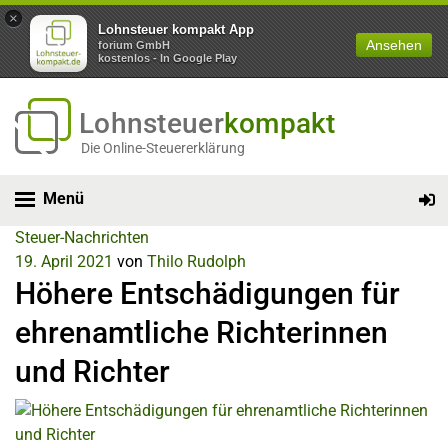
×
Lohnsteuer kompakt App
Ansehen
forium GmbH
kostenlos - In Google Play
Lohnsteuer
kompakt
Die Online-Steuererklärung
Menü
Steuer-Nachrichten
19. April 2021
von
Thilo Rudolph
Höhere Entschädigungen für
ehrenamtliche Richterinnen
und Richter