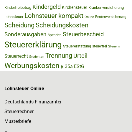
Kindergeld
Kirchensteuer
Kinderfreibetrag
Krankenversicherung
Lohnsteuer kompakt
Lohnsteuer
Rentenversicherung
Online
Scheidung
Scheidungskosten
Steuerbescheid
Sonderausgaben
Spenden
Steuererklärung
Steuererstattung
steuerfrei
Steuern
Trennung
Urteil
Steuerrecht
Studenten
Werbungskosten
§ 35a EStG
Lohnsteuer Online
Deutschlands Finanzämter
Steuerrechner
Musterbriefe