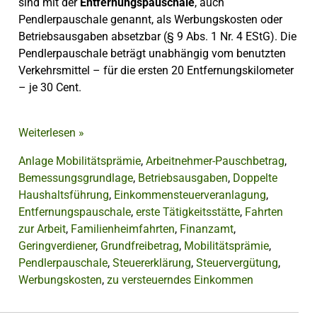
sind mit der
Entfernungspauschale
, auch
Pendlerpauschale genannt, als Werbungskosten oder
Betriebsausgaben absetzbar (§ 9 Abs. 1 Nr. 4 EStG). Die
Pendlerpauschale beträgt unabhängig vom benutzten
Verkehrsmittel – für die ersten 20 Entfernungskilometer
– je 30 Cent.
Weiterlesen
»
Anlage Mobilitätsprämie
,
Arbeitnehmer-Pauschbetrag
,
Bemessungsgrundlage
,
Betriebsausgaben
,
Doppelte
Haushaltsführung
,
Einkommensteuerveranlagung
,
Entfernungspauschale
,
erste Tätigkeitsstätte
,
Fahrten
zur Arbeit
,
Familienheimfahrten
,
Finanzamt
,
Geringverdiener
,
Grundfreibetrag
,
Mobilitätsprämie
,
Pendlerpauschale
,
Steuererklärung
,
Steuervergütung
,
Werbungskosten
,
zu versteuerndes Einkommen