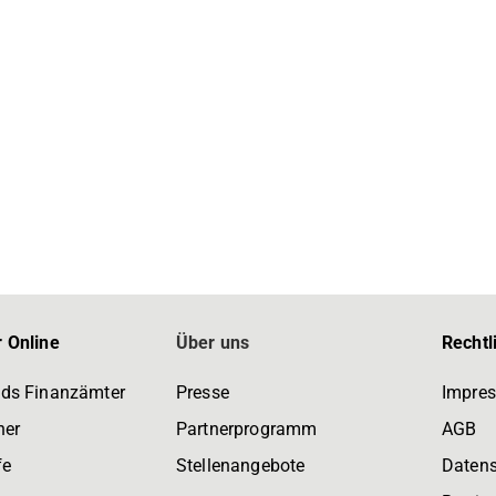
 Online
Über uns
Rechtl
ds Finanzämter
Presse
Impre
ner
Partnerprogramm
AGB
fe
Stellenangebote
Daten