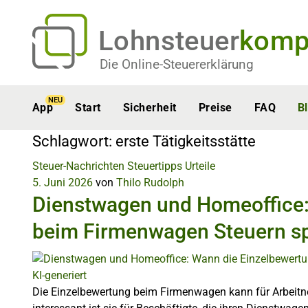
Lohnsteuer
komp
Die Online-Steuererklärung
NEU
App
Start
Sicherheit
Preise
FAQ
B
Schlagwort:
erste Tätigkeitsstätte
Steuer-Nachrichten
Steuertipps
Urteile
5. Juni 2026
von
Thilo Rudolph
Dienstwagen und Homeoffice:
beim Firmenwagen Steuern s
KI-generiert
Die Einzelbewertung beim Firmenwagen kann für Arbeitne