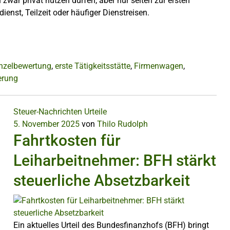
n zwar privat nutzen dürfen, aber nur selten zur ersten
enst, Teilzeit oder häufiger Dienstreisen.
nzelbewertung
,
erste Tätigkeitsstätte
,
Firmenwagen
,
erung
Steuer-Nachrichten
Urteile
5. November 2025
von
Thilo Rudolph
Fahrtkosten für
Leiharbeitnehmer: BFH stärkt
steuerliche Absetzbarkeit
Ein aktuelles Urteil des Bundesfinanzhofs (BFH) bringt