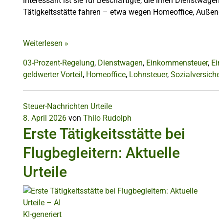
interessant ist sie für Beschäftigte, die ihren Dienstwage
Tätigkeitsstätte fahren – etwa wegen Homeoffice, Außendi
Weiterlesen
»
03-Prozent-Regelung
,
Dienstwagen
,
Einkommensteuer
,
Ei
geldwerter Vorteil
,
Homeoffice
,
Lohnsteuer
,
Sozialversich
Steuer-Nachrichten
Urteile
8. April 2026
von
Thilo Rudolph
Erste Tätigkeitsstätte bei
Flugbegleitern: Aktuelle
Urteile
KI-generiert