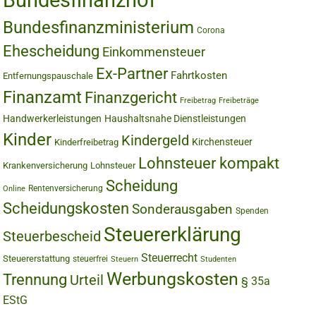
Bundesfinanzhof
Bundesfinanzministerium
Corona
Ehescheidung
Einkommensteuer
Ex-Partner
Fahrtkosten
Entfernungspauschale
Finanzamt
Finanzgericht
Freibetrag
Freibeträge
Handwerkerleistungen
Haushaltsnahe Dienstleistungen
Kinder
Kindergeld
Kirchensteuer
Kinderfreibetrag
Lohnsteuer kompakt
Krankenversicherung
Lohnsteuer
Scheidung
Rentenversicherung
Online
Scheidungskosten
Sonderausgaben
Spenden
Steuererklärung
Steuerbescheid
Steuerrecht
Steuererstattung
steuerfrei
Steuern
Studenten
Werbungskosten
Trennung
Urteil
§ 35a
EStG