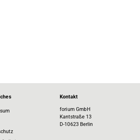
iches
Kontakt
forium GmbH
ssum
Kantstraße 13
D-10623 Berlin
schutz