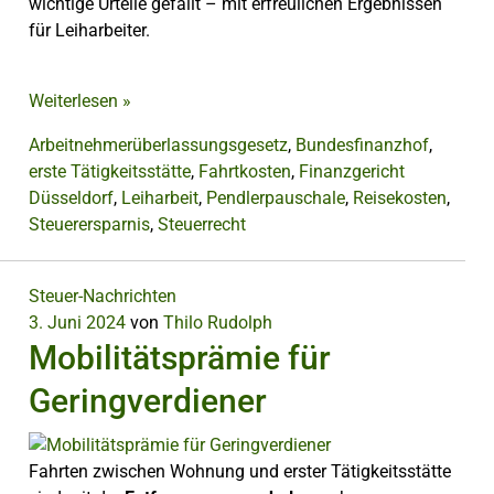
wichtige Urteile gefällt – mit erfreulichen Ergebnissen
für Leiharbeiter.
Weiterlesen
»
Arbeitnehmerüberlassungsgesetz
,
Bundesfinanzhof
,
erste Tätigkeitsstätte
,
Fahrtkosten
,
Finanzgericht
Düsseldorf
,
Leiharbeit
,
Pendlerpauschale
,
Reisekosten
,
Steuerersparnis
,
Steuerrecht
Steuer-Nachrichten
3. Juni 2024
von
Thilo Rudolph
Mobilitätsprämie für
Geringverdiener
Fahrten zwischen Wohnung und erster Tätigkeitsstätte