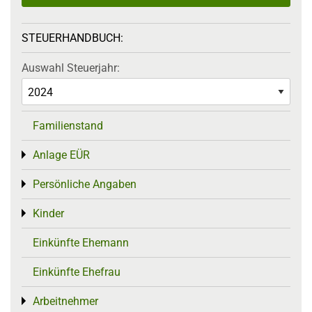
STEUERHANDBUCH:
Auswahl Steuerjahr:
Familienstand
Anlage EÜR
Toggle menu
Persönliche Angaben
Toggle menu
Kinder
Toggle menu
Einkünfte Ehemann
Einkünfte Ehefrau
Arbeitnehmer
Toggle menu