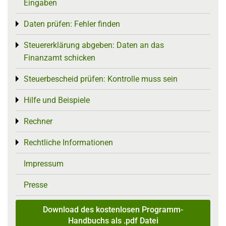
Eingaben
Daten prüfen: Fehler finden
Toggle menu
Steuererklärung abgeben: Daten an das
Toggle menu
Finanzamt schicken
Steuerbescheid prüfen: Kontrolle muss sein
Toggle menu
Hilfe und Beispiele
Toggle menu
Rechner
Toggle menu
Rechtliche Informationen
Toggle menu
Impressum
Presse
Download des kostenlosen Programm-
Handbuchs als .pdf Datei