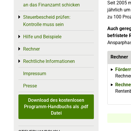
Seit 2005 m
an das Finanzamt schicken
jährlich um
zu 100 Proz
Steuerbescheid prüfen:
Toggle menu
Kontrolle muss sein
Auch gereg
befristete 
Hilfe und Beispiele
Toggle menu
Ansparphase
Rechner
Toggle menu
Rechner
Rechtliche Informationen
Toggle menu
Förderr
Impressum
Rechner
Rechne
Presse
Rentenb
Download des kostenlosen
Programm-Handbuchs als .pdf
Datei