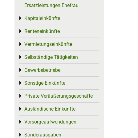
Ersatzleistungen Ehefrau
Kapitaleinkünfte
Toggle menu
Renteneinkünfte
Toggle menu
Vermietungseinkünfte
Toggle menu
Selbständige Tätigkeiten
Toggle menu
Gewerbebetriebe
Toggle menu
Sonstige Einkünfte
Toggle menu
Private Veräußerungsgeschäfte
Toggle menu
Ausländische Einkünfte
Toggle menu
Vorsorgeaufwendungen
Toggle menu
Sonderausgaben
Toggle menu