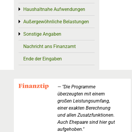
Haushaltnahe Aufwendungen
Toggle menu
Außergewöhnliche Belastungen
Toggle menu
Sonstige Angaben
Toggle menu
Nachricht ans Finanzamt
Ende der Eingaben
"Die Programme
überzeugten mit einem
großen Leistungsumfang,
einer exakten Berechnung
und allen Zusatzfunktionen.
Auch Ehepaare sind hier gut
aufgehoben."