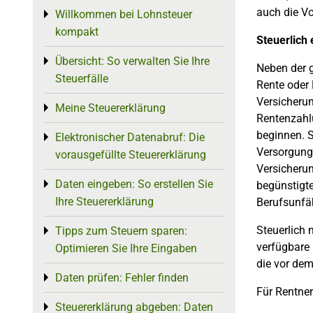
auch die Vo
Willkommen bei Lohnsteuer
Toggle menu
kompakt
Steuerlich 
Übersicht: So verwalten Sie Ihre
Toggle menu
Neben der g
Steuerfälle
Rente oder 
Versicherun
Meine Steuererklärung
Toggle menu
Rentenzahlu
beginnen. S
Elektronischer Datenabruf: Die
Toggle menu
Versorgungs
vorausgefüllte Steuererklärung
Versicheru
Daten eingeben: So erstellen Sie
Toggle menu
begünstigte
Ihre Steuererklärung
Berufsunfäh
Steuerlich 
Tipps zum Steuern sparen:
Toggle menu
verfügbare
Optimieren Sie Ihre Eingaben
die vor dem
Daten prüfen: Fehler finden
Toggle menu
Für Rentner
Steuererklärung abgeben: Daten
Toggle menu