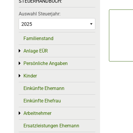
STEUERHANDBUCH:
Auswahl Steuerjahr:
Familienstand
Anlage EÜR
Toggle menu
Persönliche Angaben
Toggle menu
Kinder
Toggle menu
Einkünfte Ehemann
Einkünfte Ehefrau
Arbeitnehmer
Toggle menu
Ersatzleistungen Ehemann