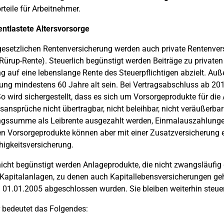
rteile für Arbeitnehmer.
entlastete Altersvorsorge
esetzlichen Rentenversicherung werden auch private Rentenvers
Rürup-Rente). Steuerlich begünstigt werden Beiträge zu privaten
g auf eine lebenslange Rente des Steuerpflichtigen abzielt. Au
ng mindestens 60 Jahre alt sein. Bei Vertragsabschluss ab 201
o wird sichergestellt, dass es sich um Vorsorgeprodukte für die
ansprüche nicht übertragbar, nicht beleihbar, nicht veräußerbar
ngssumme als Leibrente ausgezahlt werden, Einmalauszahlungen 
n Vorsorgeprodukte können aber mit einer Zusatzversicherung e
igkeitsversicherung.
nicht begünstigt werden Anlageprodukte, die nicht zwangsläufig d
 Kapitalanlagen, zu denen auch Kapitallebensversicherungen ge
 01.01.2005 abgeschlossen wurden. Sie bleiben weiterhin steuer
 bedeutet das Folgendes: