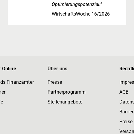
Optimierungspotenzial."
WirtschaftsWoche 16/2026
 Online
Über uns
Rechtl
ds Finanzämter
Presse
Impre
ner
Partnerprogramm
AGB
fe
Stellenangebote
Daten
Barrier
Preise
Versan