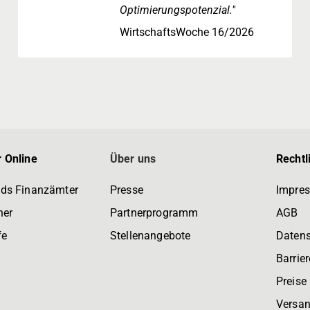
Optimierungspotenzial."
WirtschaftsWoche 16/2026
 Online
Über uns
Rechtl
ds Finanzämter
Presse
Impre
ner
Partnerprogramm
AGB
fe
Stellenangebote
Daten
Barrier
Preise
Versan