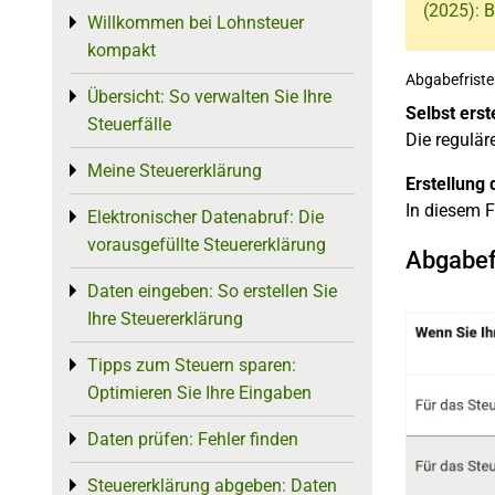
(2025): 
Willkommen bei Lohnsteuer
Toggle menu
kompakt
Abgabefriste
Übersicht: So verwalten Sie Ihre
Toggle menu
Selbst erst
Steuerfälle
Die regulä
Meine Steuererklärung
Toggle menu
Erstellung 
In diesem F
Elektronischer Datenabruf: Die
Toggle menu
vorausgefüllte Steuererklärung
Abgabefr
Daten eingeben: So erstellen Sie
Toggle menu
Ihre Steuererklärung
Tipps zum Steuern sparen:
Toggle menu
Optimieren Sie Ihre Eingaben
Daten prüfen: Fehler finden
Toggle menu
Steuererklärung abgeben: Daten
Toggle menu