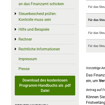
an das Finanzamt schicken
Steuerbescheid prüfen:
Toggle menu
Kontrolle muss sein
Hilfe und Beispiele
Toggle menu
Rechner
Toggle menu
Rechtliche Informationen
Toggle menu
Impressum
Vorzeitige A
Presse
Das Finanza
Download des kostenlosen
ein, um
Ver
Programm-Handbuchs als .pdf
Antrag auf F
Datei
Können Sie 
Fristverlän