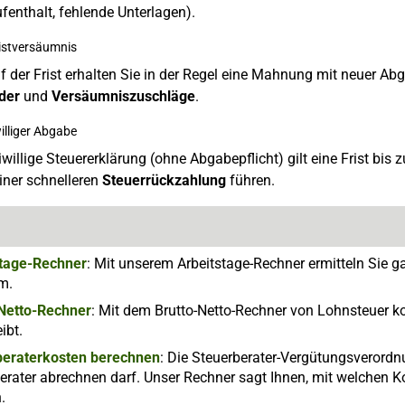
enthalt, fehlende Unterlagen).
ristversäumnis
 der Frist erhalten Sie in der Regel eine Mahnung mit neuer Abg
der
und
Versäumniszuschläge
.
williger Abgabe
eiwillige Steuererklärung (ohne Abgabepflicht) gilt eine Frist bis
iner schnelleren
Steuerrückzahlung
führen.
stage-Rechner
: Mit unserem Arbeitstage-Rechner ermitteln Sie g
m.
-Netto-Rechner
: Mit dem Brutto-Netto-Rechner von Lohnsteuer ko
ibt.
beraterkosten berechnen
: Die Steuerberater-Vergütungsverord
erater abrechnen darf. Unser Rechner sagt Ihnen, mit welchen K
.