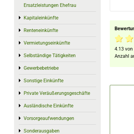
Ersatzleistungen Ehefrau
Kapitaleinkünfte
Toggle menu
Bewertu
Renteneinkünfte
Toggle menu
Vermietungseinkünfte
Toggle menu
4.13
von
Selbständige Tätigkeiten
Toggle menu
Anzahl a
Gewerbebetriebe
Toggle menu
Sonstige Einkünfte
Toggle menu
Private Veräußerungsgeschäfte
Toggle menu
Ausländische Einkünfte
Toggle menu
Vorsorgeaufwendungen
Toggle menu
Sonderausgaben
Toggle menu