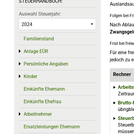
STEUERHANDBUCH:
Auslandsauf
Auswahl Steuerjahr:
Folgen bei F
Nach Ablauf
Zwangsgel
Familienstand
Frist bei frei
Anlage EÜR
Toggle menu
Für eine fr
jedoch zu e
Persönliche Angaben
Toggle menu
Rechner
Kinder
Toggle menu
Arbeit
Einkünfte Ehemann
Zeitrau
Einkünfte Ehefrau
Brutto
übrigble
Arbeitnehmer
Toggle menu
Steuer
Steuerb
Ersatzleistungen Ehemann
müssen