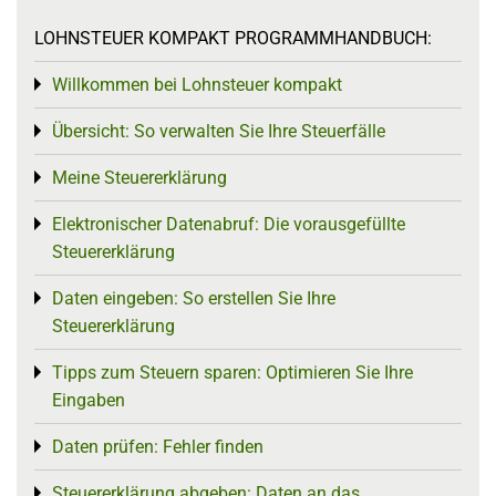
LOHNSTEUER KOMPAKT PROGRAMMHANDBUCH:
Willkommen bei Lohnsteuer kompakt
Toggle menu
Übersicht: So verwalten Sie Ihre Steuerfälle
Toggle menu
Meine Steuererklärung
Toggle menu
Elektronischer Datenabruf: Die vorausgefüllte
Toggle menu
Steuererklärung
Daten eingeben: So erstellen Sie Ihre
Toggle menu
Steuererklärung
Tipps zum Steuern sparen: Optimieren Sie Ihre
Toggle menu
Eingaben
Daten prüfen: Fehler finden
Toggle menu
Steuererklärung abgeben: Daten an das
Toggle menu