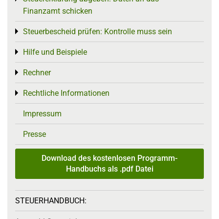
Finanzamt schicken
Steuerbescheid prüfen: Kontrolle muss sein
Toggle menu
Hilfe und Beispiele
Toggle menu
Rechner
Toggle menu
Rechtliche Informationen
Toggle menu
Impressum
Presse
Download des kostenlosen Programm-
Handbuchs als .pdf Datei
STEUERHANDBUCH: