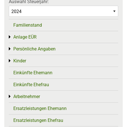
Auswahl Steuerjahr:
Familienstand
Anlage EÜR
Toggle menu
Persönliche Angaben
Toggle menu
Kinder
Toggle menu
Einkünfte Ehemann
Einkünfte Ehefrau
Arbeitnehmer
Toggle menu
Ersatzleistungen Ehemann
Ersatzleistungen Ehefrau