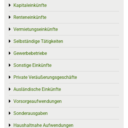
Kapitaleinkünfte
Toggle menu
Renteneinkünfte
Toggle menu
Vermietungseinkünfte
Toggle menu
Selbständige Tätigkeiten
Toggle menu
Gewerbebetriebe
Toggle menu
Sonstige Einkünfte
Toggle menu
Private Veräußerungsgeschäfte
Toggle menu
Ausländische Einkünfte
Toggle menu
Vorsorgeaufwendungen
Toggle menu
Sonderausgaben
Toggle menu
Haushaltnahe Aufwendungen
Toggle menu