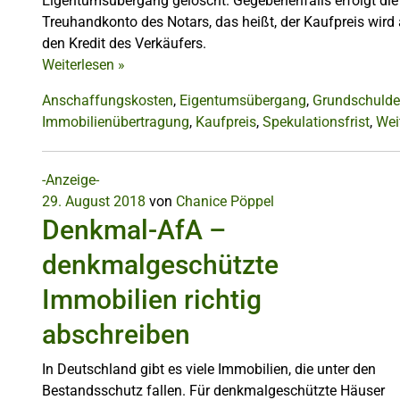
Eigentumsübergang gelöscht. Gegebenenfalls erfolgt die
Treuhandkonto des Notars, das heißt, der Kaufpreis wird 
den Kredit des Verkäufers.
Weiterlesen
»
Anschaffungskosten
,
Eigentumsübergang
,
Grundschuld
Immobilienübertragung
,
Kaufpreis
,
Spekulationsfrist
,
Wei
-Anzeige-
29. August 2018
von
Chanice Pöppel
Denkmal-AfA –
denkmalgeschützte
Immobilien richtig
abschreiben
In Deutschland gibt es viele Immobilien, die unter den
Bestandsschutz fallen. Für denkmalgeschützte Häuser