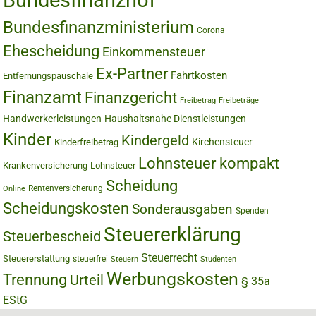
Bundesfinanzhof
Bundesfinanzministerium
Corona
Ehescheidung
Einkommensteuer
Ex-Partner
Fahrtkosten
Entfernungspauschale
Finanzamt
Finanzgericht
Freibetrag
Freibeträge
Handwerkerleistungen
Haushaltsnahe Dienstleistungen
Kinder
Kindergeld
Kirchensteuer
Kinderfreibetrag
Lohnsteuer kompakt
Krankenversicherung
Lohnsteuer
Scheidung
Rentenversicherung
Online
Scheidungskosten
Sonderausgaben
Spenden
Steuererklärung
Steuerbescheid
Steuerrecht
Steuererstattung
steuerfrei
Steuern
Studenten
Werbungskosten
Trennung
Urteil
§ 35a
EStG