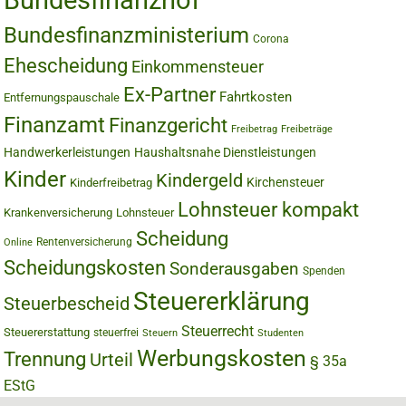
Bundesfinanzhof
Bundesfinanzministerium
Corona
Ehescheidung
Einkommensteuer
Ex-Partner
Fahrtkosten
Entfernungspauschale
Finanzamt
Finanzgericht
Freibetrag
Freibeträge
Handwerkerleistungen
Haushaltsnahe Dienstleistungen
Kinder
Kindergeld
Kirchensteuer
Kinderfreibetrag
Lohnsteuer kompakt
Krankenversicherung
Lohnsteuer
Scheidung
Rentenversicherung
Online
Scheidungskosten
Sonderausgaben
Spenden
Steuererklärung
Steuerbescheid
Steuerrecht
Steuererstattung
steuerfrei
Steuern
Studenten
Werbungskosten
Trennung
Urteil
§ 35a
EStG