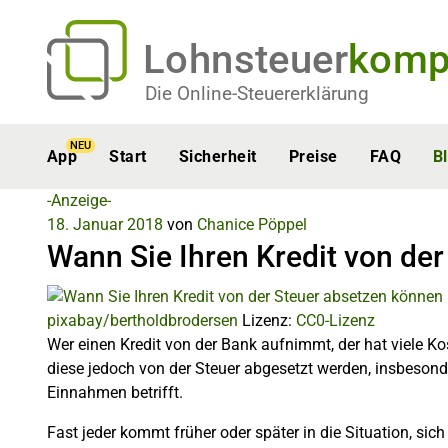
Lohnsteuer
komp
Die Online-Steuererklärung
NEU
App
Start
Sicherheit
Preise
FAQ
B
-Anzeige-
18. Januar 2018
von
Chanice Pöppel
Wann Sie Ihren Kredit von de
pixabay/bertholdbrodersen
Lizenz:
CC0-Lizenz
Wer einen Kredit von der Bank aufnimmt, der hat viele 
diese jedoch von der Steuer abgesetzt werden, insbesond
Einnahmen betrifft.
Fast jeder kommt früher oder später in die Situation, si