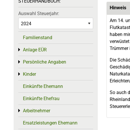
STEUERHANDBUCH:
Hinweis
Auswahl Steuerjahr:
Am 14. und
Flutkatas
haben min
Familienstand
verwüstet
Trümmer i
Anlage EÜR
Toggle menu
Die Schäd
Persönliche Angaben
Toggle menu
Geschädig
Naturkata
Kinder
Toggle menu
Erleichter
Einkünfte Ehemann
So auch d
Einkünfte Ehefrau
Rheinland
Steuererl
Arbeitnehmer
Toggle menu
Ersatzleistungen Ehemann