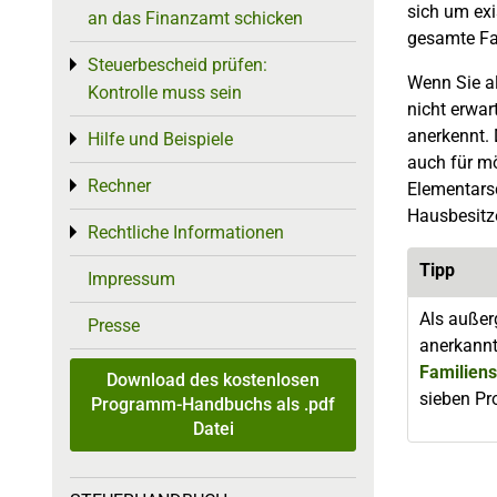
sich um exi
an das Finanzamt schicken
gesamte Fam
Steuerbescheid prüfen:
Toggle menu
Wenn Sie al
Kontrolle muss sein
nicht erwar
anerkennt. 
Hilfe und Beispiele
Toggle menu
auch für m
Rechner
Toggle menu
Elementars
Hausbesitz
Rechtliche Informationen
Toggle menu
Tipp
Impressum
Als außer
Presse
anerkannt
Familien
Download des kostenlosen
sieben Pr
Programm-Handbuchs als .pdf
Datei