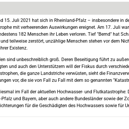
 15. Juli 2021 hat sich in Rheinland-Pfalz – insbesondere in der
trophe mit verheerenden Auswirkungen ereignet. Am 17. Juli wa
destens 182 Menschen ihr Leben verloren. Tief "Bernd" hat Schä
 und teilweise zerstört, unzählige Menschen stehen vor dem Nic
hrer Existenz.
en sind unbeschreiblich groß. Deren Beseitigung führt zu außer
ten und auch den Unterstützern will der Fiskus durch verschiede
strophen, die ganze Landstriche verwüsten, sieht die Finanzverw
ungen vor, die sie von Fall zu Fall mit dem so genannten "Katastr
iesmal im Fall der aktuellen Hochwasser- und Flutkatastrophe: 
-Pfalz und Bayern, aber auch andere Bundesländer sowie der Z
eichterungen für die Geschädigten des Hochwassers sowie für Un