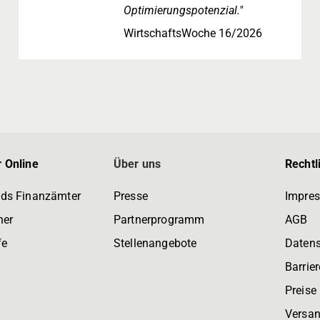
Optimierungspotenzial."
WirtschaftsWoche 16/2026
 Online
Über uns
Rechtl
ds Finanzämter
Presse
Impre
ner
Partnerprogramm
AGB
fe
Stellenangebote
Daten
Barrier
Preise
Versan