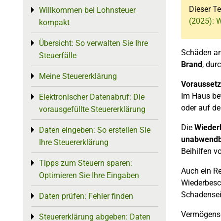
Dieser Te
Willkommen bei Lohnsteuer
Toggle menu
(2025): 
kompakt
Übersicht: So verwalten Sie Ihre
Toggle menu
Schäden an
Steuerfälle
Brand
, dur
Meine Steuererklärung
Toggle menu
Vorausset
Im Haus be
Elektronischer Datenabruf: Die
Toggle menu
oder auf d
vorausgefüllte Steuererklärung
Die
Wieder
Daten eingeben: So erstellen Sie
Toggle menu
unabwendb
Ihre Steuererklärung
Beihilfen v
Tipps zum Steuern sparen:
Toggle menu
Auch ein Re
Optimieren Sie Ihre Eingaben
Wiederbesc
Schadenseint
Daten prüfen: Fehler finden
Toggle menu
Vermögensge
Steuererklärung abgeben: Daten
Toggle menu