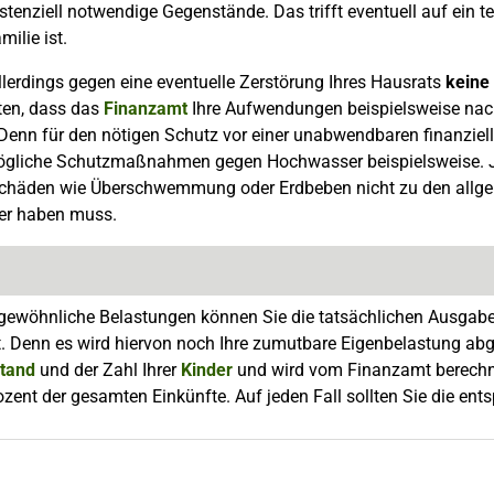
stenziell notwendige Gegenstände. Das trifft eventuell auf ein t
ilie ist.
lerdings gegen eine eventuelle Zerstörung Ihres Hausrats
keine
ten, dass das
Finanzamt
Ihre Aufwendungen beispielsweise nac
Denn für den nötigen Schutz vor einer unabwendbaren finanziel
ögliche Schutzmaßnahmen gegen Hochwasser beispielsweise. J
chäden wie Überschwemmung oder Erdbeben nicht zu den allgem
er haben muss.
gewöhnliche Belastungen können Sie die tatsächlichen Ausgaben
. Denn es wird hiervon noch Ihre zumutbare Eigenbelastung abg
stand
und der Zahl Ihrer
Kinder
und wird vom Finanzamt berechne
ozent der gesamten Einkünfte. Auf jeden Fall sollten Sie die 