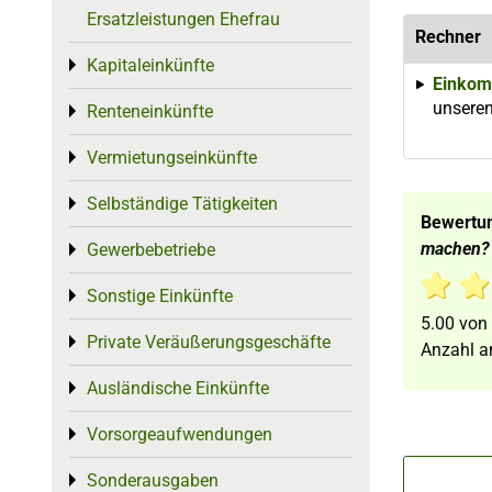
Ersatzleistungen Ehefrau
Rechner
Kapitaleinkünfte
Toggle menu
Einkom
unseren
Renteneinkünfte
Toggle menu
Vermietungseinkünfte
Toggle menu
Selbständige Tätigkeiten
Toggle menu
Bewertu
machen?
Gewerbebetriebe
Toggle menu
Sonstige Einkünfte
Toggle menu
5.00
von
Private Veräußerungsgeschäfte
Toggle menu
Anzahl a
Ausländische Einkünfte
Toggle menu
Vorsorgeaufwendungen
Toggle menu
Sonderausgaben
Toggle menu