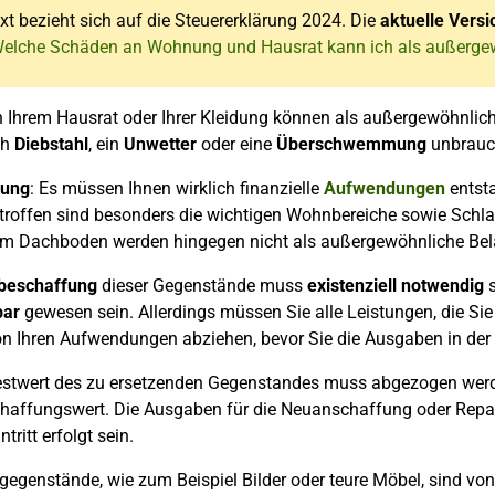
xt bezieht sich auf die Steuererklärung 2024. Die
aktuelle Versi
Welche Schäden an Wohnung und Hausrat kann ich als außerge
 Ihrem Hausrat oder Ihrer Kleidung können als außergewöhnlich
ch
Diebstahl
, ein
Unwetter
oder eine
Überschwemmung
unbrauc
zung
: Es müssen Ihnen wirklich finanzielle
Aufwendungen
entsta
troffen sind besonders die wichtigen Wohnbereiche sowie Schl
em Dachboden werden hingegen nicht als außergewöhnliche Bel
beschaffung
dieser Gegenstände muss
existenziell
notwendig
s
ar
gewesen sein. Allerdings müssen Sie alle Leistungen, die Sie
on Ihren Aufwendungen abziehen, bevor Sie die Ausgaben in der
stwert des zu ersetzenden Gegenstandes muss abgezogen werden
haffungswert. Die Ausgaben für die Neuanschaffung oder Repa
ritt erfolgt sein.
genstände, wie zum Beispiel Bilder oder teure Möbel, sind von 