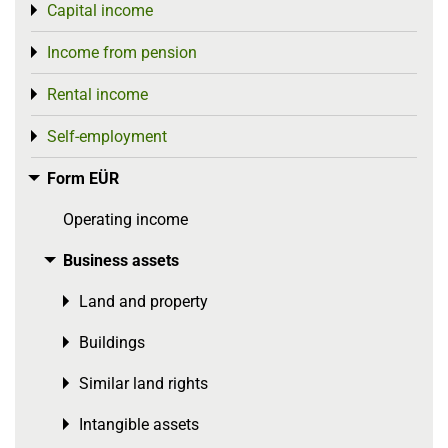
Capital income
Toggle menu
Income from pension
Toggle menu
Rental income
Toggle menu
Self-employment
Toggle menu
Form EÜR
Toggle menu
Operating income
Business assets
Toggle menu
Land and property
Toggle menu
Buildings
Toggle menu
Similar land rights
Toggle menu
Intangible assets
Toggle menu