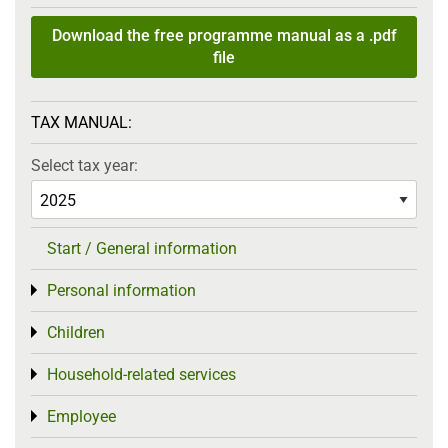
Download the free programme manual as a .pdf
file
TAX MANUAL:
Select tax year:
Start / General information
Personal information
Toggle menu
Children
Toggle menu
Household-related services
Toggle menu
Employee
Toggle menu