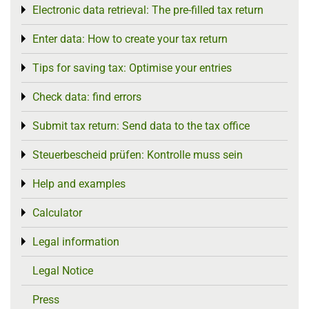
Electronic data retrieval: The pre-filled tax return
Toggle menu
Enter data: How to create your tax return
Toggle menu
Tips for saving tax: Optimise your entries
Toggle menu
Check data: find errors
Toggle menu
Submit tax return: Send data to the tax office
Toggle menu
Steuerbescheid prüfen: Kontrolle muss sein
Toggle menu
Help and examples
Toggle menu
Calculator
Toggle menu
Legal information
Toggle menu
Legal Notice
Press