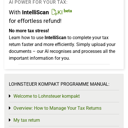
AI POWER FOR YOUR TAX:
beta
With
IntelliScan
KI
for effortless refund!
No more tax stress!
Learn how to use
IntelliScan
to complete your tax
return faster and more efficiently. Simply upload your
documents – our AI recognises and processes all the
important information for you.
LOHNSTEUER KOMPAKT PROGRAMME MANUAL:
Welcome to Lohnsteuer kompakt
Toggle menu
Overview: How to Manage Your Tax Returns
Toggle menu
My tax return
Toggle menu