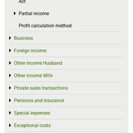
Act
Partial income
Toggle menu
Profit calculation method
Business
Toggle menu
Foreign income
Toggle menu
Other income Husband
Toggle menu
Other income Wife
Toggle menu
Private sales transactions
Toggle menu
Pensions and insurance
Toggle menu
Special expenses
Toggle menu
Exceptional costs
Toggle menu