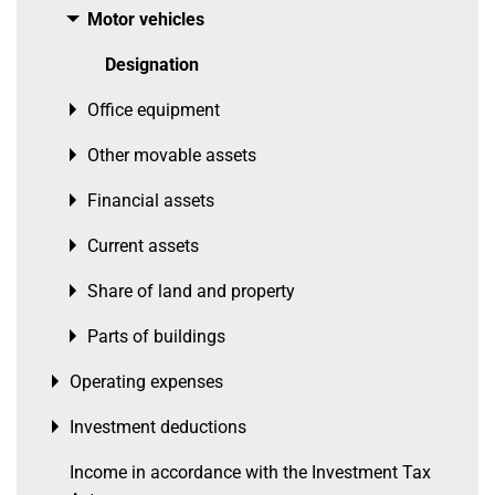
Motor vehicles
Toggle menu
Designation
Office equipment
Toggle menu
Other movable assets
Toggle menu
Financial assets
Toggle menu
Current assets
Toggle menu
Share of land and property
Toggle menu
Parts of buildings
Toggle menu
Operating expenses
Toggle menu
Investment deductions
Toggle menu
Income in accordance with the Investment Tax