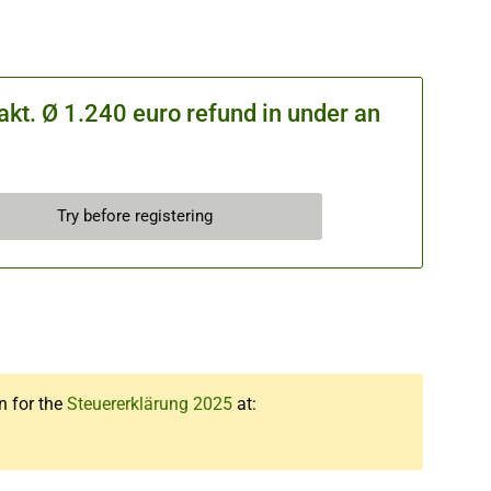
kt. Ø 1.240 euro refund in under an
Try before registering
n for the
Steuererklärung 2025
at: