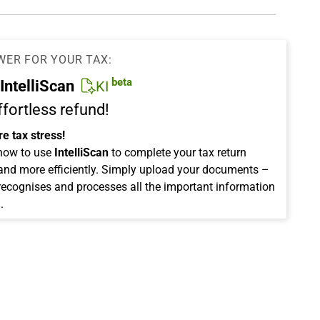
WER FOR YOUR TAX:
beta
IntelliScan
KI
ffortless refund!
e tax stress!
how to use
IntelliScan
to complete your tax return
 and more efficiently. Simply upload your documents –
 recognises and processes all the important information
.