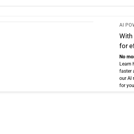
AI PO
With
for e
No mor
Learn 
faster
our AI
for you