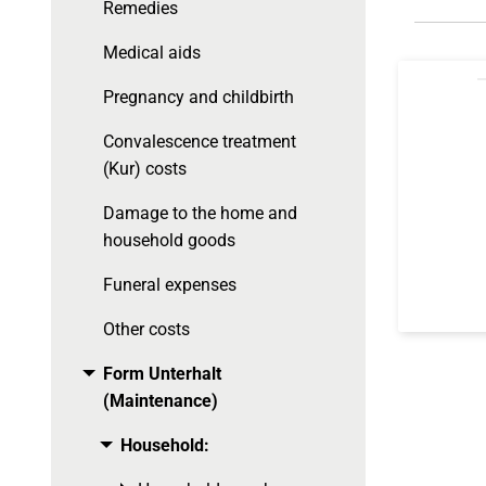
Remedies
Medical aids
Pregnancy and childbirth
Convalescence treatment
(Kur) costs
Damage to the home and
household goods
Funeral expenses
Other costs
Form Unterhalt
Toggle menu
(Maintenance)
Household:
Toggle menu