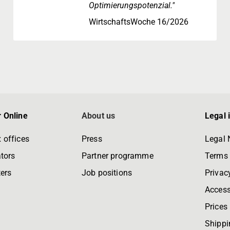
Optimierungspotenzial."
WirtschaftsWoche 16/2026
 Online
About us
Legal 
 offices
Press
Legal 
tors
Partner programme
Terms 
ters
Job positions
Privac
Accessi
Prices
Shippi