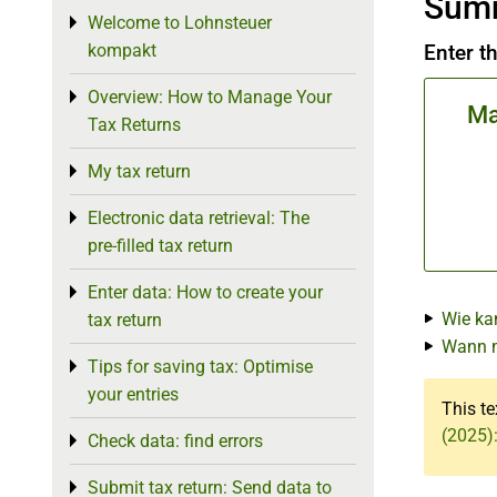
Sum
Welcome to Lohnsteuer
Toggle menu
kompakt
Enter t
Overview: How to Manage Your
Toggle menu
Ma
Tax Returns
My tax return
Toggle menu
Electronic data retrieval: The
Toggle menu
pre-filled tax return
Enter data: How to create your
Toggle menu
Wie ka
tax return
Wann m
Tips for saving tax: Optimise
Toggle menu
your entries
This te
(2025)
Check data: find errors
Toggle menu
Submit tax return: Send data to
Toggle menu