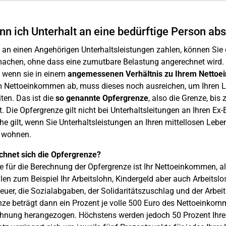
nn ich Unterhalt an eine bedürftige Person ab
 an einen Angehörigen Unterhaltsleistungen zahlen, können Sie
machen, ohne dass eine zumutbare Belastung angerechnet wird. 
, wenn sie in einem
angemessenen Verhältnis zu Ihrem Netto
m Nettoeinkommen ab, muss dieses noch ausreichen, um Ihren Le
iten. Das ist die
so genannte Opfergrenze
, also die Grenze, bis
. Die Opfergrenze gilt nicht bei Unterhaltsleitungen an Ihren Ex
he gilt, wenn Sie Unterhaltsleistungen an Ihren mittellosen Le
 wohnen.
chnet sich die Opfergrenze?
 für die Berechnung der Opfergrenze ist Ihr Nettoeinkommen, als
en zum Beispiel Ihr Arbeitslohn, Kindergeld aber auch Arbeits
euer, die Sozialabgaben, der Solidaritätszuschlag und der Arb
nze beträgt dann ein Prozent je volle 500 Euro des Nettoeink
chnung herangezogen. Höchstens werden jedoch 50 Prozent Ihre