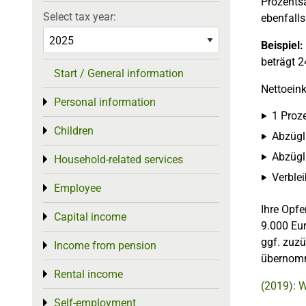
Prozentsa
Select tax year:
ebenfalls
Beispiel:
beträgt 2
Start / General information
Nettoein
Personal information
Toggle menu
1 Proze
Children
Toggle menu
Abzügl
Abzügli
Household-related services
Toggle menu
Verble
Employee
Toggle menu
Ihre Opfe
Capital income
Toggle menu
9.000 Eur
ggf. zuzü
Income from pension
Toggle menu
übernom
Rental income
Toggle menu
(2019): W
Self-employment
Toggle menu