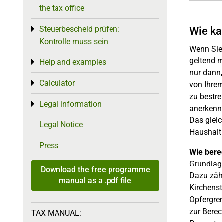
the tax office
Steuerbescheid prüfen:
Wie ka
Toggle menu
Kontrolle muss sein
Wenn Sie
geltend 
Help and examples
Toggle menu
nur dann
Calculator
Toggle menu
von Ihre
zu bestre
Legal information
Toggle menu
anerkennt
Das gleic
Legal Notice
Haushalt
Press
Wie bere
Grundlage
Download the free programme
Dazu zähl
manual as a .pdf file
Kirchenst
Opfergre
zur Bere
TAX MANUAL: