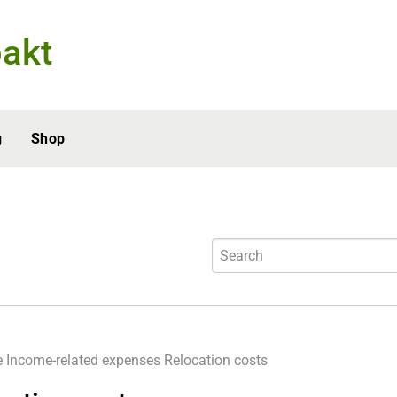
akt
g
Shop
e
Income-related expenses
Relocation costs