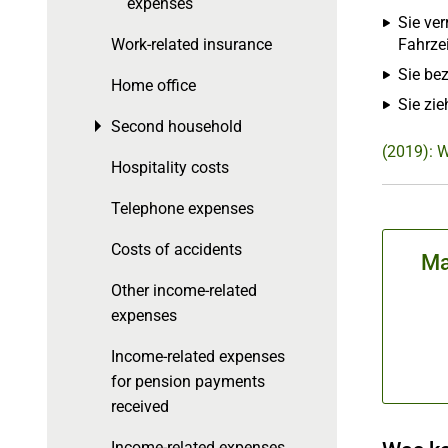
expenses
Sie ve
Work-related insurance
Fahrze
Sie be
Home office
Sie zi
Second household
Toggle menu
(2019): 
Hospitality costs
Telephone expenses
Costs of accidents
Ma
Other income-related
expenses
Income-related expenses
for pension payments
received
Income-related expenses