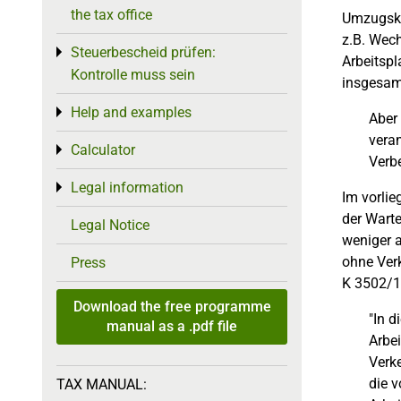
the tax office
Umzugsko
z.B. Wec
Steuerbescheid prüfen:
Toggle menu
Arbeitspl
Kontrolle muss sein
insgesam
Help and examples
Toggle menu
Aber 
vera
Calculator
Toggle menu
Verb
Legal information
Toggle menu
Im vorlie
der Warte
Legal Notice
weniger a
ohne Verk
Press
K 3502/1
Download the free programme
"In d
manual as a .pdf file
Arbe
Verke
die 
TAX MANUAL: