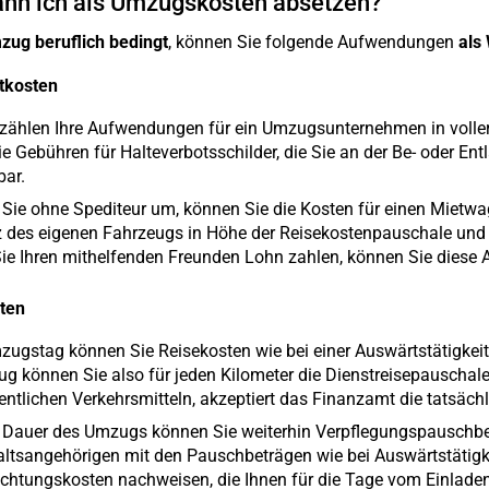
nn ich als Umzugskosten absetzen?
ug beruflich bedingt
, können Sie folgende Aufwendungen
als
tkosten
 zählen Ihre Aufwendungen für ein Umzugsunternehmen in volle
e Gebühren für Halteverbotsschilder, die Sie an der Be- oder Ent
bar.
 Sie ohne Spediteur um, können Sie die Kosten für einen Mietw
z des eigenen Fahrzeugs in Höhe der Reisekostenpauschale und
ie Ihren mithelfenden Freunden Lohn zahlen, können Sie diese
ten
ugstag können Sie Reisekosten wie bei einer Auswärtstätigkeit
ug können Sie also für jeden Kilometer die Dienstreisepauschale
fentlichen Verkehrsmitteln, akzeptiert das Finanzamt die tatsä
e Dauer des Umzugs können Sie weiterhin Verpflegungspauschbe
ltsangehörigen mit den Pauschbeträgen wie bei Auswärtstätigk
chtungskosten nachweisen, die Ihnen für die Tage vom Einlade