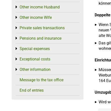
können
Other income Husband
Toggle menu
Doppelte
Other income Wife
Toggle menu
Wenn S
Private sales transactions
Toggle menu
neuen 
alte W
Pensions and insurance
Toggle menu
Das gi
wohnen
Special expenses
Toggle menu
Exceptional costs
Toggle menu
Einricht
Other information
Müssen
Toggle menu
Werbun
Message to the tax office
164 Eu
End of entries
Umzugsbe
Wird w