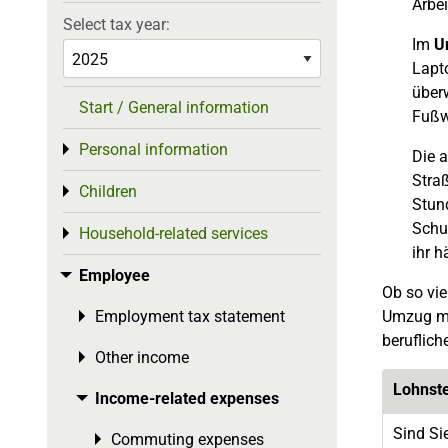
Arbei
Select tax year:
Im
Ur
Lapt
über
Start / General information
Fußw
Personal information
Toggle menu
Die 
Stra
Children
Toggle menu
Stund
Schu
Household-related services
Toggle menu
ihr h
Employee
Toggle menu
Ob so vie
Employment tax statement
Umzug m
Toggle menu
beruflich
Other income
Toggle menu
Lohnst
Income-related expenses
Toggle menu
Sind Si
Commuting expenses
Toggle menu