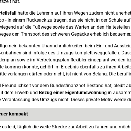
tszeit hat.
teilsfall
hatte die Lehrerin auf ihren Wegen zudem nicht unerheb
op - in einem Rucksack zu tragen, das sie nicht in der Schule 
wiegend auf die Fußwege sowie das Warten an den Haltestellen b
eges den Transport des schweren Gepäcks erheblich bequemer
allgemein bekannten Unannehmlichkeiten beim Ein- und Ausstei
ßenbahnen sind infolge des Umzugs komplett weggefallen. Dass
enplan sowie im Vertretungsplan flexibler eingeplant werden bz
le kommen konnte, gehört im Ergebnis ebenfalls zu ihren Arbeit
ätte verlangen dürfen oder nicht, ist nicht von Belang. Die berufli
l Freundlichkeit vor dem Bundesfinanzhof Bestand hat, bleibt 
it dem Erwerb und
Bezug einer Eigentumswohnun
g in Zusammen
e Veranlassung des Umzugs nicht. Dieses private Motiv werde du
euer kompakt
e es leid, täglich die weite Strecke zur Arbeit zu fahren und mö