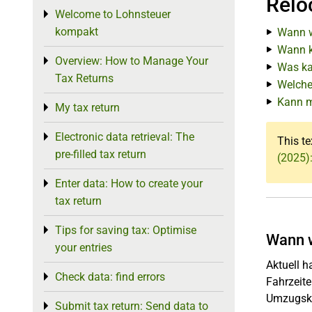
Relo
Welcome to Lohnsteuer
Toggle menu
kompakt
Wann w
Wann k
Overview: How to Manage Your
Toggle menu
Was ka
Tax Returns
Welche
Kann m
My tax return
Toggle menu
Electronic data retrieval: The
Toggle menu
This te
pre-filled tax return
(2025)
Enter data: How to create your
Toggle menu
tax return
Tips for saving tax: Optimise
Toggle menu
Wann w
your entries
Aktuell h
Check data: find errors
Toggle menu
Fahrzeite
Umzugsko
Submit tax return: Send data to
Toggle menu