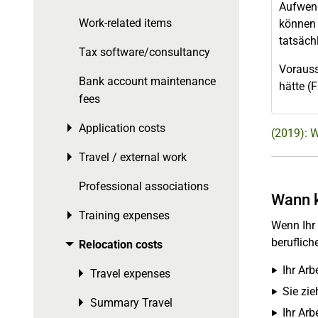
Aufwen
Work-related items
können 
tatsächl
Tax software/consultancy
Vorauss
Bank account maintenance
hätte (
fees
Application costs
Toggle menu
(2019): 
Travel / external work
Toggle menu
Professional associations
Wann k
Training expenses
Toggle menu
Wenn Ihr
beruflich
Relocation costs
Toggle menu
Ihr Arb
Travel expenses
Toggle menu
Sie zi
Summary Travel
Toggle menu
Ihr Arb