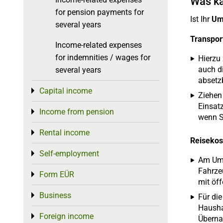
Was ka
for pension payments for
Ist Ihr
Umz
several years
Transpor
Income-related expenses
for indemnities / wages for
Hierzu
auch di
several years
absetz
Capital income
Toggle menu
Ziehen
Einsat
Income from pension
Toggle menu
wenn S
Rental income
Toggle menu
Reisekos
Self-employment
Toggle menu
Am Umz
Fahrze
Form EÜR
Toggle menu
mit öf
Business
Toggle menu
Für di
Hausha
Foreign income
Toggle menu
Überna