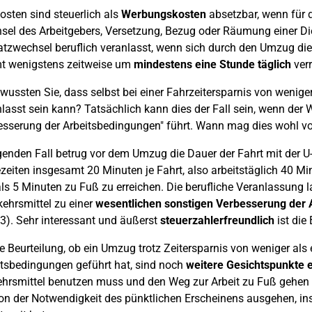
sten sind steuerlich als
Werbungskosten
absetzbar, wenn für
hsel des Arbeitgebers, Versetzung, Bezug oder Räumung einer D
atzwechsel beruflich veranlasst, wenn sich durch den Umzug die
t wenigstens zeitweise um
mindestens eine Stunde täglich
verr
wussten Sie, dass selbst bei einer Fahrzeitersparnis von wenige
nlasst sein kann? Tatsächlich kann dies der Fall sein, wenn de
esserung der Arbeitsbedingungen" führt. Wann mag dies wohl
genden Fall betrug vor dem Umzug die Dauer der Fahrt mit der U
zeiten insgesamt 20 Minuten je Fahrt, also arbeitstäglich 40 M
ls 5 Minuten zu Fuß zu erreichen. Die berufliche Veranlassung lag
ehrsmittel zu einer
wesentlichen sonstigen Verbesserung der
3). Sehr interessant und äußerst
steuerzahlerfreundlich
ist die
ie Beurteilung, ob ein Umzug trotz Zeitersparnis von weniger al
itsbedingungen geführt hat, sind noch
weitere Gesichtspunkte 
hrsmittel benutzen muss und den Weg zur Arbeit zu Fuß gehen ka
von der Notwendigkeit des pünktlichen Erscheinens ausgehen, in