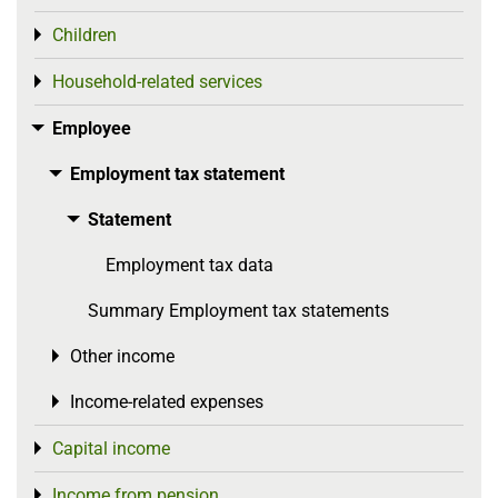
Children
Toggle menu
Household-related services
Toggle menu
Employee
Toggle menu
Employment tax statement
Toggle menu
Statement
Toggle menu
Employment tax data
Summary Employment tax statements
Other income
Toggle menu
Income-related expenses
Toggle menu
Capital income
Toggle menu
Income from pension
Toggle menu