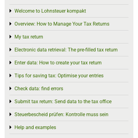
Welcome to Lohnsteuer kompakt
Toggle menu
Overview: How to Manage Your Tax Returns
Toggle menu
My tax return
Toggle menu
Electronic data retrieval: The pre-filled tax return
Toggle menu
Enter data: How to create your tax return
Toggle menu
Tips for saving tax: Optimise your entries
Toggle menu
Check data: find errors
Toggle menu
Submit tax return: Send data to the tax office
Toggle menu
Steuerbescheid prüfen: Kontrolle muss sein
Toggle menu
Help and examples
Toggle menu