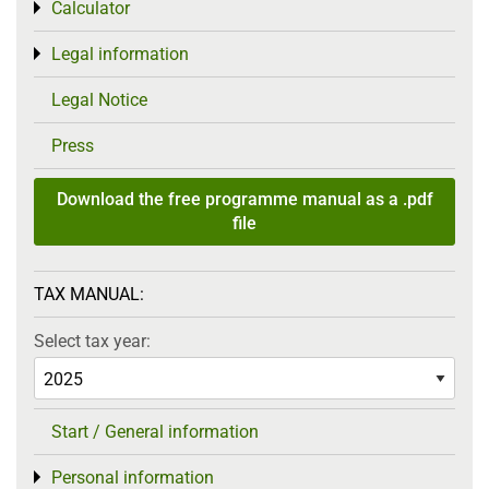
Calculator
Toggle menu
Legal information
Toggle menu
Legal Notice
Press
Download the free programme manual as a .pdf
file
TAX MANUAL:
Select tax year:
Start / General information
Personal information
Toggle menu