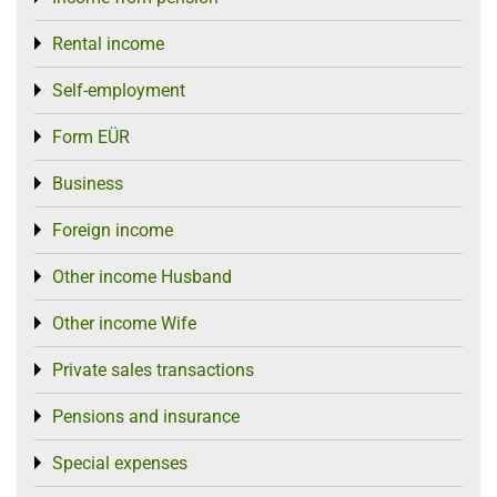
Rental income
Toggle menu
Self-employment
Toggle menu
Form EÜR
Toggle menu
Business
Toggle menu
Foreign income
Toggle menu
Other income Husband
Toggle menu
Other income Wife
Toggle menu
Private sales transactions
Toggle menu
Pensions and insurance
Toggle menu
Special expenses
Toggle menu