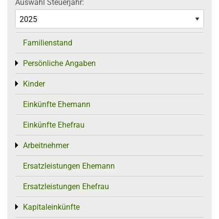
Auswahl Steuerjahr:
Familienstand
Persönliche Angaben
Toggle menu
Kinder
Toggle menu
Einkünfte Ehemann
Einkünfte Ehefrau
Arbeitnehmer
Toggle menu
Ersatzleistungen Ehemann
Ersatzleistungen Ehefrau
Kapitaleinkünfte
Toggle menu