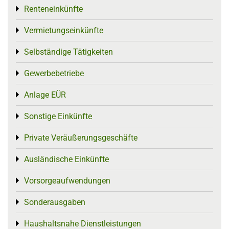
Renteneinkünfte
Toggle menu
Vermietungseinkünfte
Toggle menu
Selbständige Tätigkeiten
Toggle menu
Gewerbebetriebe
Toggle menu
Anlage EÜR
Toggle menu
Sonstige Einkünfte
Toggle menu
Private Veräußerungsgeschäfte
Toggle menu
Ausländische Einkünfte
Toggle menu
Vorsorgeaufwendungen
Toggle menu
Sonderausgaben
Toggle menu
Haushaltsnahe Dienstleistungen
Toggle menu