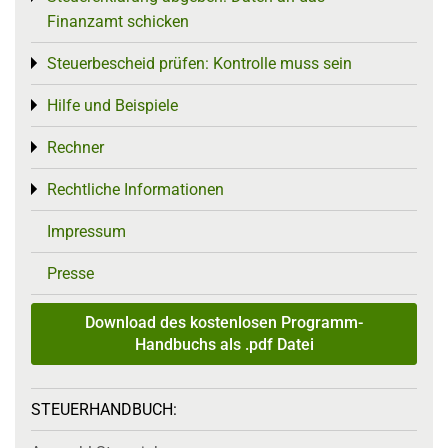
Finanzamt schicken
Steuerbescheid prüfen: Kontrolle muss sein
Toggle menu
Hilfe und Beispiele
Toggle menu
Rechner
Toggle menu
Rechtliche Informationen
Toggle menu
Impressum
Presse
Download des kostenlosen Programm-
Handbuchs als .pdf Datei
STEUERHANDBUCH: