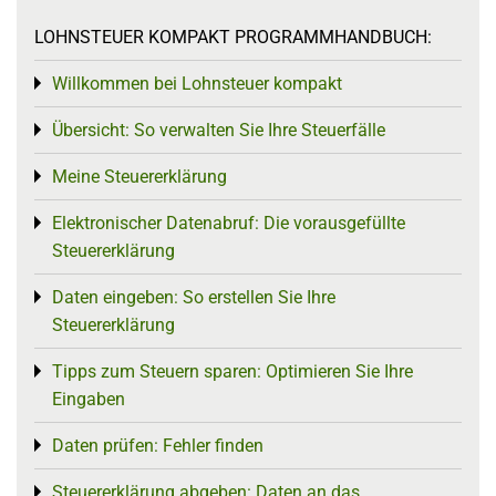
LOHNSTEUER KOMPAKT PROGRAMMHANDBUCH:
Willkommen bei Lohnsteuer kompakt
Toggle menu
Übersicht: So verwalten Sie Ihre Steuerfälle
Toggle menu
Meine Steuererklärung
Toggle menu
Elektronischer Datenabruf: Die vorausgefüllte
Toggle menu
Steuererklärung
Daten eingeben: So erstellen Sie Ihre
Toggle menu
Steuererklärung
Tipps zum Steuern sparen: Optimieren Sie Ihre
Toggle menu
Eingaben
Daten prüfen: Fehler finden
Toggle menu
Steuererklärung abgeben: Daten an das
Toggle menu