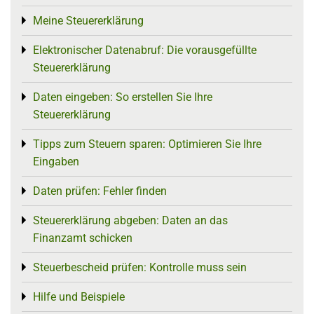
Meine Steuererklärung
Toggle menu
Elektronischer Datenabruf: Die vorausgefüllte
Toggle menu
Steuererklärung
Daten eingeben: So erstellen Sie Ihre
Toggle menu
Steuererklärung
Tipps zum Steuern sparen: Optimieren Sie Ihre
Toggle menu
Eingaben
Daten prüfen: Fehler finden
Toggle menu
Steuererklärung abgeben: Daten an das
Toggle menu
Finanzamt schicken
Steuerbescheid prüfen: Kontrolle muss sein
Toggle menu
Hilfe und Beispiele
Toggle menu