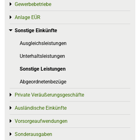
Gewerbebetriebe
Toggle menu
Anlage EÜR
Toggle menu
Sonstige Einkünfte
Toggle menu
Ausgleichsleistungen
Unterhaltsleistungen
Sonstige Leistungen
Abgeordnetenbezüge
Private Veräußerungsgeschäfte
Toggle menu
Ausländische Einkünfte
Toggle menu
Vorsorgeaufwendungen
Toggle menu
Sonderausgaben
Toggle menu