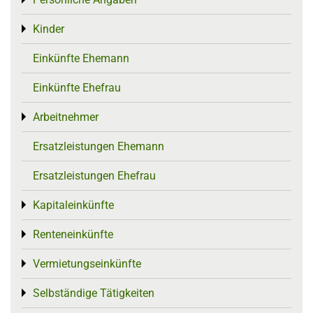
Toggle menu
Kinder
Toggle menu
Einkünfte Ehemann
Einkünfte Ehefrau
Arbeitnehmer
Toggle menu
Ersatzleistungen Ehemann
Ersatzleistungen Ehefrau
Kapitaleinkünfte
Toggle menu
Renteneinkünfte
Toggle menu
Vermietungseinkünfte
Toggle menu
Selbständige Tätigkeiten
Toggle menu