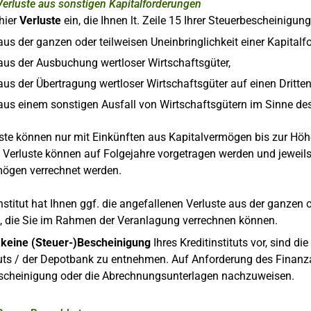
Verluste aus sonstigen Kapitalforderungen
hier
Verluste
ein, die Ihnen lt. Zeile 15 Ihrer Steuerbescheinigu
aus der ganzen oder teilweisen Uneinbringlichkeit einer Kapitalf
aus der Ausbuchung wertloser Wirtschaftsgüter,
aus der Übertragung wertloser Wirtschaftsgüter auf einen Dritte
 aus einem sonstigen Ausfall von Wirtschaftsgütern im Sinne des
ste können nur mit Einkünften aus Kapitalvermögen bis zur Hö
 Verluste können auf Folgejahre vorgetragen werden und jeweil
mögen verrechnet werden.
nstitut hat Ihnen ggf. die angefallenen Verluste aus der ganzen o
t, die Sie im Rahmen der Veranlagung verrechnen können.
n
keine (Steuer-)Bescheinigung
Ihres Kreditinstituts vor, sind di
tuts / der Depotbank zu entnehmen. Auf Anforderung des Finanza
escheinigung oder die Abrechnungsunterlagen nachzuweisen.