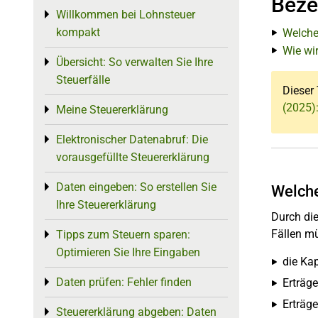
Beze
Willkommen bei Lohnsteuer
Toggle menu
kompakt
Welche
Wie wi
Übersicht: So verwalten Sie Ihre
Toggle menu
Steuerfälle
Dieser 
(2025)
Meine Steuererklärung
Toggle menu
Elektronischer Datenabruf: Die
Toggle menu
vorausgefüllte Steuererklärung
Daten eingeben: So erstellen Sie
Toggle menu
Welche
Ihre Steuererklärung
Durch die
Fällen m
Tipps zum Steuern sparen:
Toggle menu
Optimieren Sie Ihre Eingaben
die Ka
Daten prüfen: Fehler finden
Toggle menu
Erträg
Erträg
Steuererklärung abgeben: Daten
Toggle menu