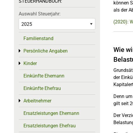
STEUERHANDBUCH:
können Si
als der A
Auswahl Steuerjahr:
(2020): 
Familienstand
Wie wi
Persönliche Angaben
Toggle menu
Belast
Kinder
Toggle menu
Grundsätz
Einkünfte Ehemann
der Eink
Kapitaler
Einkünfte Ehefrau
Denn um d
Arbeitnehmer
Toggle menu
gilt seit
Ersatzleistungen Ehemann
Der Verz
Belastung
Ersatzleistungen Ehefrau