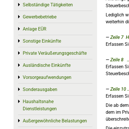
Selbständige Tätigkeiten
Toggle menu
Steuerbesc
Lediglich 
Gewerbebetriebe
Toggle menu
weiterhin 
Anlage EÜR
Toggle menu
Zeile 7
H
Sonstige Einkünfte
Toggle menu
Erfassen Si
Private Veräußerungsgeschäfte
Toggle menu
Zeile 8
Ausländische Einkünfte
Toggle menu
Erfassen Si
Steuerbesc
Vorsorgeaufwendungen
Toggle menu
Zeile 10
Sonderausgaben
Toggle menu
Erfassen Si
Haushaltsnahe
Toggle menu
Die ab dem
Dienstleistungen
dem im Priv
überschreit
Außergewöhnliche Belastungen
Toggle menu
Die einzut