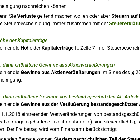
heinigung nachreichen können.
wenn Sie
Verluste
geltend machen wollen oder aber
Steuern auf
die Steuerbescheinigung immer zusammen mit der
Steuererklär
öhe der Kapitalerträge
e hier die Höhe der
Kapitalerträge
lt. Zeile 7 Ihrer Steuerbesche
... darin enthaltene Gewinne aus Aktienveräußerungen
e hier die
Gewinne aus Aktienveräußerungen
im Sinne des § 20 
heinigung.
... darin enthaltene Gewinne aus bestandsgeschützten Alt-Anteile
e hier die
Gewinne aus der Veräußerung bestandsgeschützter A
 1.1.2018 eintretenden Wertveränderungen von bestandsgeschütz
atvermögen gehaltene Investmentanteile) sind steuerpflichtig, 
en. Der Freibetrag wird vom Finanzamt berücksichtigt.
ragenden Beträge können Sie
dem nachrichtlichen Teil der Steu