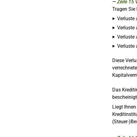
Zeile 15
Tragen Sie 
Verluste 
Verluste 
Verluste 
Verluste
Diese Verlu
verrechnete
Kapitalver
Das Krediti
bescheinig
Liegt Ihne
Kreditinsti
(Steuer-)B