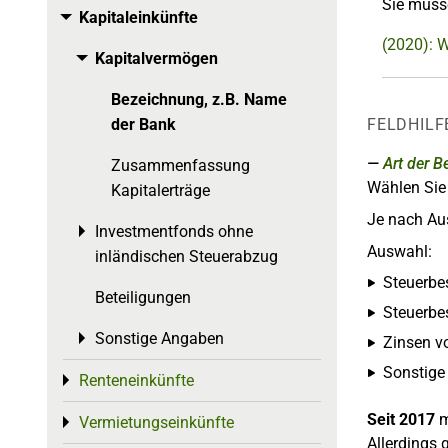
Sie müss
Kapitaleinkünfte
Toggle menu
(2020): 
Kapitalvermögen
Toggle menu
Bezeichnung, z.B. Name
der Bank
FELDHILF
Art der 
Zusammenfassung
Wählen Sie 
Kapitalerträge
Je nach Aus
Investmentfonds ohne
Toggle menu
Auswahl:
inländischen Steuerabzug
Steuerbe
Beteiligungen
Steuerbe
Sonstige Angaben
Toggle menu
Zinsen v
Sonstige
Renteneinkünfte
Toggle menu
Seit 2017
m
Vermietungseinkünfte
Toggle menu
Allerdings 