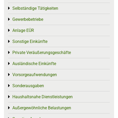
Selbständige Tätigkeiten
Toggle menu
Gewerbebetriebe
Toggle menu
Anlage EÜR
Toggle menu
Sonstige Einkünfte
Toggle menu
Private Veräußerungsgeschäfte
Toggle menu
Ausländische Einkünfte
Toggle menu
Vorsorgeaufwendungen
Toggle menu
Sonderausgaben
Toggle menu
Haushaltsnahe Dienstleistungen
Toggle menu
Außergewöhnliche Belastungen
Toggle menu