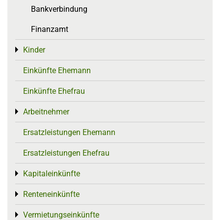
Bankverbindung
Finanzamt
Kinder
Toggle menu
Einkünfte Ehemann
Einkünfte Ehefrau
Arbeitnehmer
Toggle menu
Ersatzleistungen Ehemann
Ersatzleistungen Ehefrau
Kapitaleinkünfte
Toggle menu
Renteneinkünfte
Toggle menu
Vermietungseinkünfte
Toggle menu