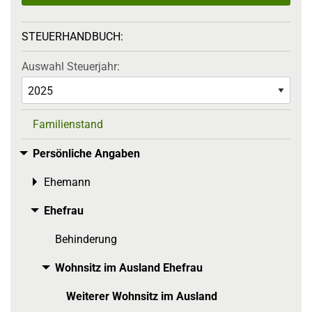
STEUERHANDBUCH:
Auswahl Steuerjahr:
Familienstand
Persönliche Angaben
Toggle menu
Ehemann
Toggle menu
Ehefrau
Toggle menu
Behinderung
Wohnsitz im Ausland Ehefrau
Toggle menu
Weiterer Wohnsitz im Ausland