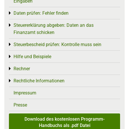
Eingaben
Daten prüfen: Fehler finden
Toggle menu
Steuererklärung abgeben: Daten an das
Toggle menu
Finanzamt schicken
Steuerbescheid prüfen: Kontrolle muss sein
Toggle menu
Hilfe und Beispiele
Toggle menu
Rechner
Toggle menu
Rechtliche Informationen
Toggle menu
Impressum
Presse
Download des kostenlosen Programm-
Handbuchs als .pdf Datei