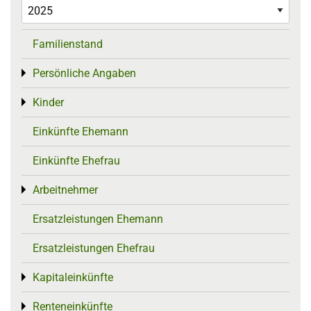
Familienstand
Persönliche Angaben
Toggle menu
Kinder
Toggle menu
Einkünfte Ehemann
Einkünfte Ehefrau
Arbeitnehmer
Toggle menu
Ersatzleistungen Ehemann
Ersatzleistungen Ehefrau
Kapitaleinkünfte
Toggle menu
Renteneinkünfte
Toggle menu