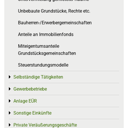
Unbebaute Grundstücke, Rechte etc.
Bauherren-/Erwerbergemeinschaften
Anteile an Immobilienfonds
Miteigentumsanteile
Grundstücksgemeinschaften
Steuerstundungsmodelle
Selbständige Tätigkeiten
Toggle menu
Gewerbebetriebe
Toggle menu
Anlage EÜR
Toggle menu
Sonstige Einkünfte
Toggle menu
Private Veräußerungsgeschäfte
Toggle menu