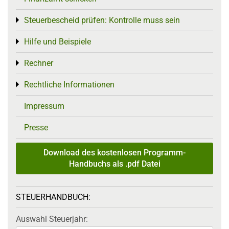
Steuerbescheid prüfen: Kontrolle muss sein
Toggle menu
Hilfe und Beispiele
Toggle menu
Rechner
Toggle menu
Rechtliche Informationen
Toggle menu
Impressum
Presse
Download des kostenlosen Programm-
Handbuchs als .pdf Datei
STEUERHANDBUCH:
Auswahl Steuerjahr: