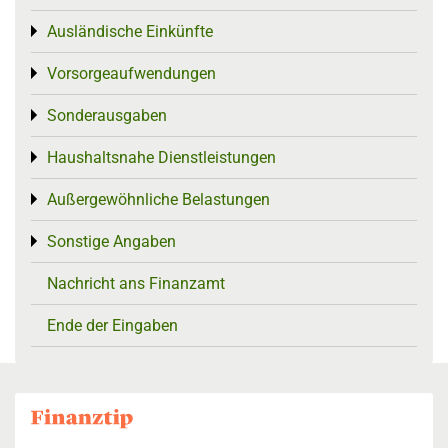
Ausländische Einkünfte
Toggle menu
Vorsorgeaufwendungen
Toggle menu
Sonderausgaben
Toggle menu
Haushaltsnahe Dienstleistungen
Toggle menu
Außergewöhnliche Belastungen
Toggle menu
Sonstige Angaben
Toggle menu
Nachricht ans Finanzamt
Ende der Eingaben